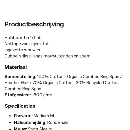
Productbeschrijving
Halsboord in 1x1-rib
Nektape van eigen stof
Ingezette mouwen
Dubbel stiksel langs mouwuiteinden en zoom
Materiaal
Samenstelling:
100% Cotton - Organic Combed Ring Spun /
Heather Haze: 70% Organic Cotton - 30% Recycled Cotton,
Combed Ring Spun
Stofgewicht:
180.0 g/m²
Specificaties
Pasvorm:
Medium Fit
Halsuitsnijding:
Ronde hals
Mouw:
Short Sleeve