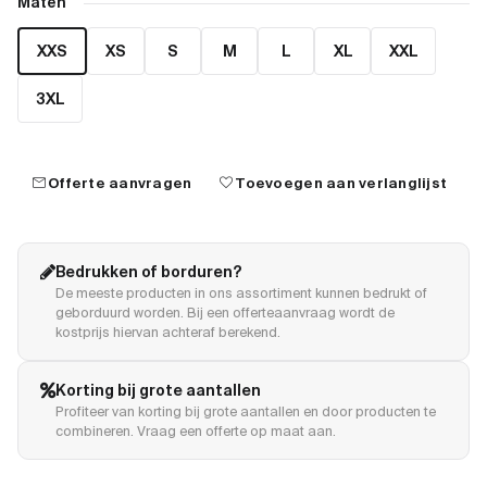
Maten
XXS
XS
S
M
L
XL
XXL
3XL
mail
favorite
Offerte aanvragen
Toevoegen aan verlanglijst
Bedrukken of borduren?
De meeste producten in ons assortiment kunnen bedrukt of
geborduurd worden. Bij een offerteaanvraag wordt de
kostprijs hiervan achteraf berekend.
Korting bij grote aantallen
Profiteer van korting bij grote aantallen en door producten te
combineren. Vraag een offerte op maat aan.