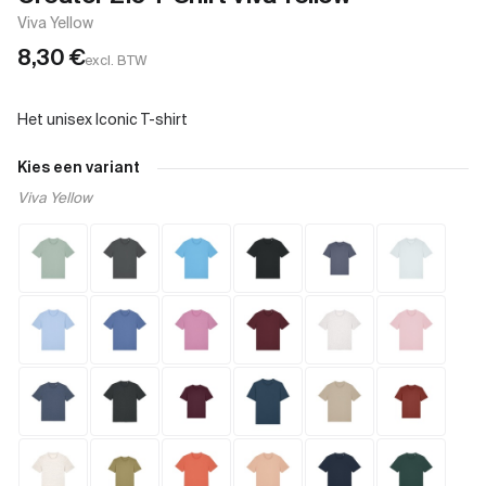
Viva Yellow
8,30
€
excl. BTW
Kies een variant
Viva Yellow