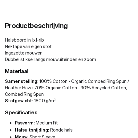
Productbeschrijving
Halsboord in 1x1-rib
Nektape van eigen stof
Ingezette mouwen
Dubbel stiksel langs mouwuiteinden en zoom
Materiaal
Samenstelling:
100% Cotton - Organic Combed Ring Spun /
Heather Haze: 70% Organic Cotton - 30% Recycled Cotton,
Combed Ring Spun
Stofgewicht:
180.0 g/m²
Specificaties
Pasvorm:
Medium Fit
Halsuitsnijding:
Ronde hals
Mouw:
Short Sleeve