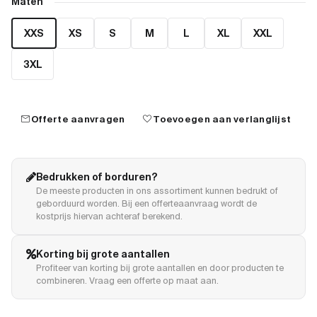
Maten
XXS
XS
S
M
L
XL
XXL
3XL
mail
favorite
Offerte aanvragen
Toevoegen aan verlanglijst
Bedrukken of borduren?
De meeste producten in ons assortiment kunnen bedrukt of
geborduurd worden. Bij een offerteaanvraag wordt de
kostprijs hiervan achteraf berekend.
Korting bij grote aantallen
Profiteer van korting bij grote aantallen en door producten te
combineren. Vraag een offerte op maat aan.