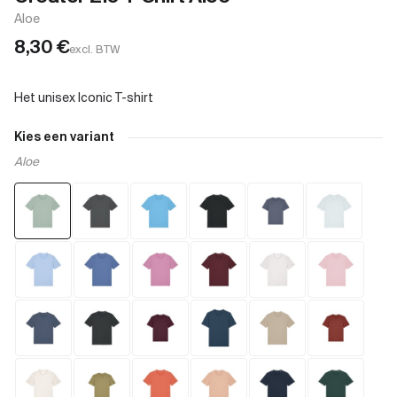
Aloe
8,30
€
excl. BTW
Kies een variant
Aloe