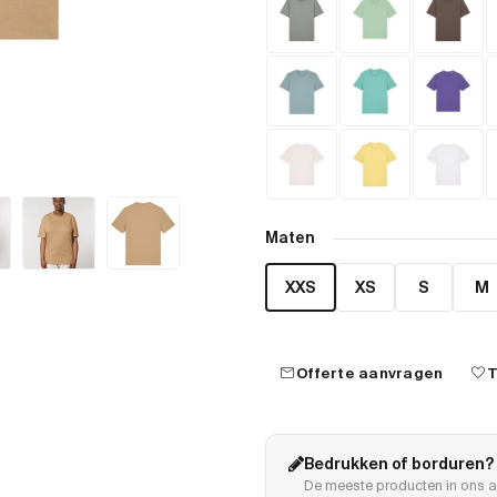
Maten
XXS
XS
S
M
mail
favorite
Offerte aanvragen
T
Bedrukken of borduren?
De meeste producten in ons a