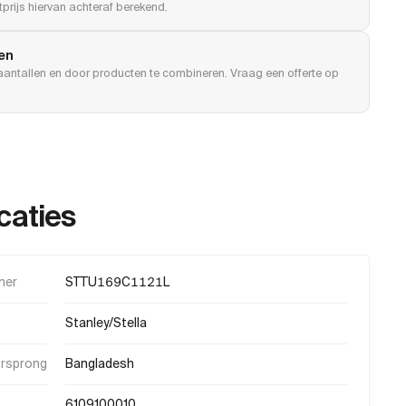
prijs hiervan achteraf berekend.
len
e aantallen en door producten te combineren. Vraag een offerte op
caties
mer
STTU169C1121L
Stanley/Stella
orsprong
Bangladesh
6109100010