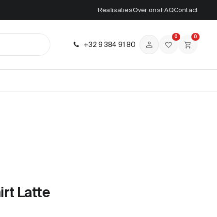
Realisaties
Over ons
FAQ
Contact
0
0
+32 9 384 91 80
irt Latte