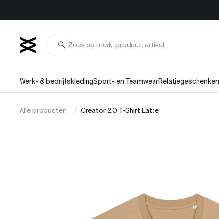
Overslaan naar inhoud
search
Werk- & bedrijfskleding
Sport- en Teamwear
Relatiegeschenken
Alle producten
Creator 2.0 T-Shirt Latte