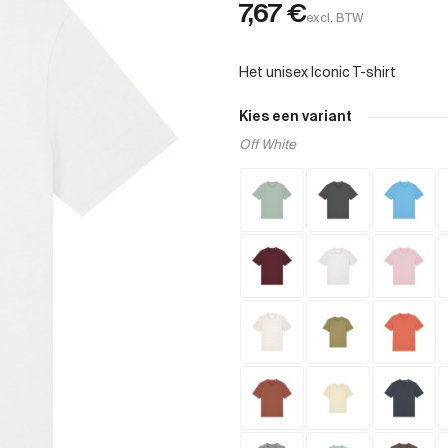
7,67
€
excl. BTW
Kies een variant
Off White