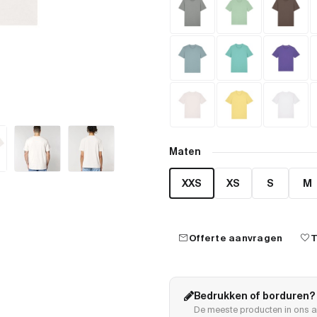
Maten
XXS
XS
S
M
mail
favorite
Offerte aanvragen
T
Bedrukken of borduren?
De meeste producten in ons a