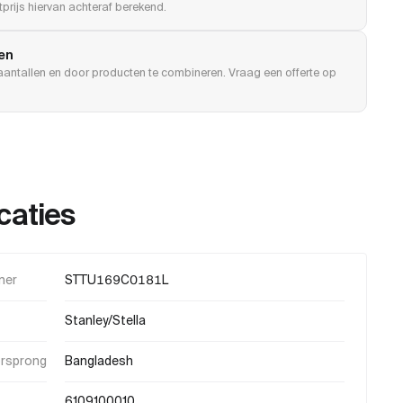
prijs hiervan achteraf berekend.
len
e aantallen en door producten te combineren. Vraag een offerte op
caties
mer
STTU169C0181L
Stanley/Stella
orsprong
Bangladesh
6109100010