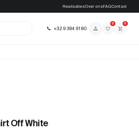
Realisaties
Over ons
FAQ
Contact
0
0
+32 9 384 91 80
irt Off White