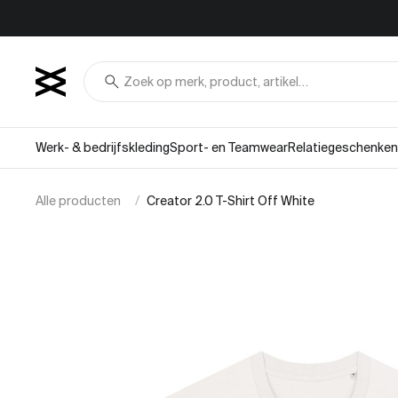
Overslaan naar inhoud
search
Werk- & bedrijfskleding
Sport- en Teamwear
Relatiegeschenken
Alle producten
Creator 2.0 T-Shirt Off White