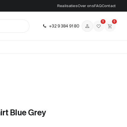
Realisaties
Over ons
FAQ
Contact
0
0
+32 9 384 91 80
irt Blue Grey