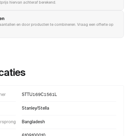
prijs hiervan achteraf berekend.
len
e aantallen en door producten te combineren. Vraag een offerte op
caties
mer
STTU169C1561L
Stanley/Stella
orsprong
Bangladesh
6109100010