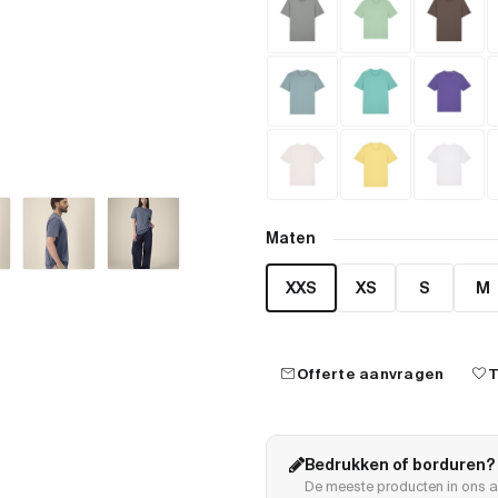
Maten
XXS
XS
S
M
mail
favorite
Offerte aanvragen
T
Bedrukken of borduren?
De meeste producten in ons a