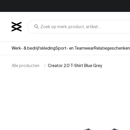
Overslaan naar inhoud
search
Werk- & bedrijfskleding
Sport- en Teamwear
Relatiegeschenken
Alle producten
Creator 2.0 T-Shirt Blue Grey