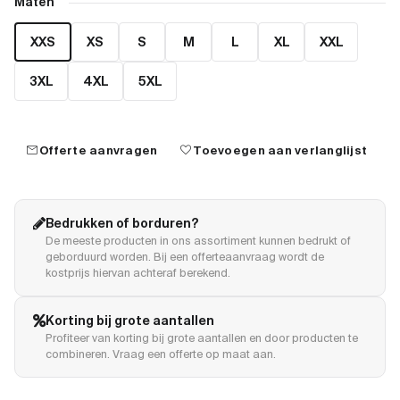
Maten
XXS
XS
S
M
L
XL
XXL
3XL
4XL
5XL
mail
favorite
Offerte aanvragen
Toevoegen aan verlanglijst
Bedrukken of borduren?
De meeste producten in ons assortiment kunnen bedrukt of
geborduurd worden. Bij een offerteaanvraag wordt de
kostprijs hiervan achteraf berekend.
Korting bij grote aantallen
Profiteer van korting bij grote aantallen en door producten te
combineren. Vraag een offerte op maat aan.