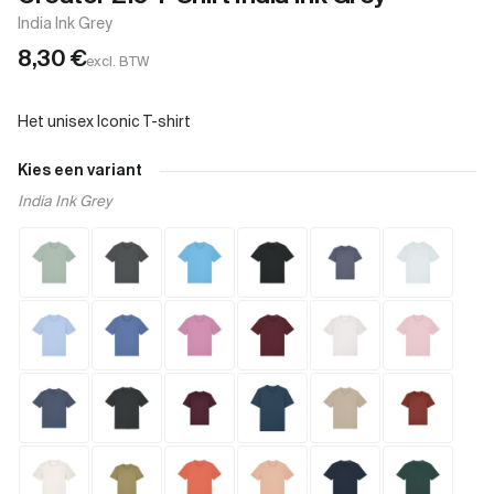
India Ink Grey
8,30
€
excl. BTW
Kies een variant
India Ink Grey