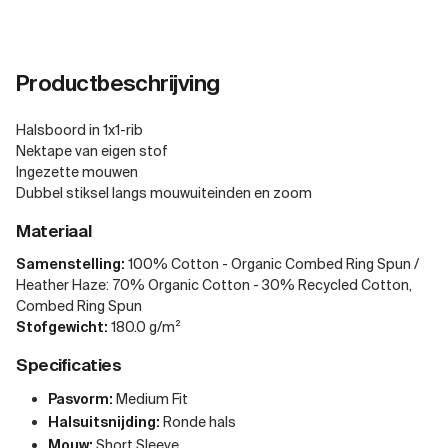
Productbeschrijving
Halsboord in 1x1-rib
Nektape van eigen stof
Ingezette mouwen
Dubbel stiksel langs mouwuiteinden en zoom
Materiaal
Samenstelling:
100% Cotton - Organic Combed Ring Spun /
Heather Haze: 70% Organic Cotton - 30% Recycled Cotton,
Combed Ring Spun
Stofgewicht:
180.0 g/m²
Specificaties
Pasvorm:
Medium Fit
Halsuitsnijding:
Ronde hals
Mouw:
Short Sleeve