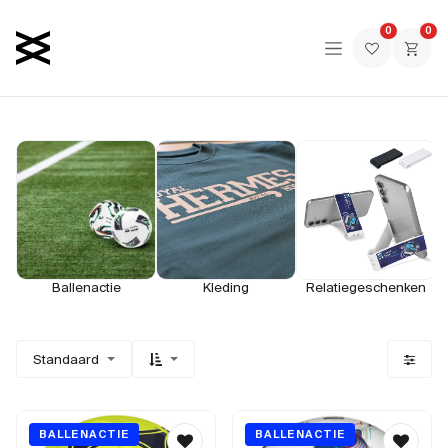
Overslaan naar inhoud
0
0
Ballenactie
Kleding
Relatiegeschenken
Standaard
BALLENACTIE
BALLENACTIE