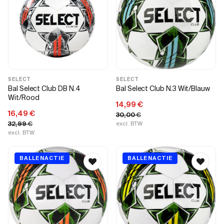
SELECT
SELECT
Bal Select Club DB N.4
Bal Select Club N.3 Wit/Blauw
Wit/Rood
14,99
€
16,49
€
30,00
€
32,99
€
excl. BTW
excl. BTW
BALLENACTIE
BALLENACTIE