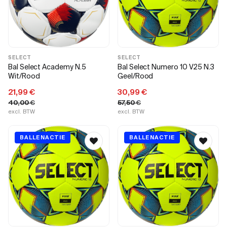
SELECT
SELECT
Bal Select Academy N.5
Bal Select Numero 10 V25 N.3
Wit/Rood
Geel/Rood
21,99
€
30,99
€
40,00
€
57,50
€
excl. BTW
excl. BTW
BALLENACTIE
BALLENACTIE