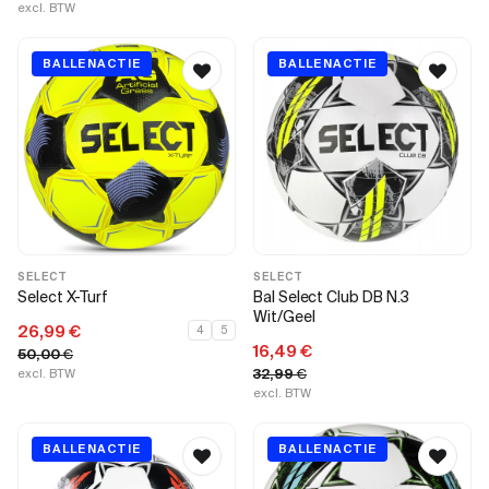
excl. BTW
BALLENACTIE
BALLENACTIE
SELECT
SELECT
Bal Select Club DB N.3
Select X-Turf
Wit/Geel
26,99
€
4
5
16,49
€
50,00
€
32,99
€
excl. BTW
excl. BTW
BALLENACTIE
BALLENACTIE