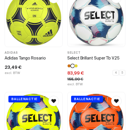
ADIDAS
SELECT
Adidas Tango Rosario
Select Brillant Super Tb V25
23,49
€
83,99
€
excl. BTW
4
5
155,00
€
excl. BTW
BALLENACTIE
BALLENACTIE