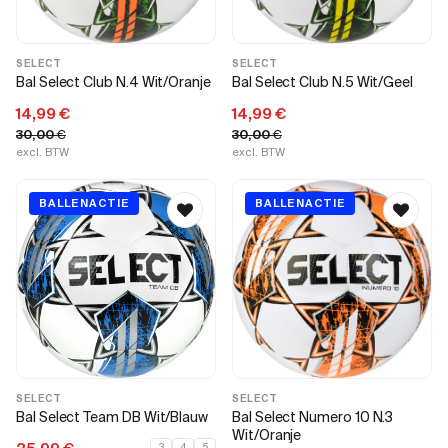
SELECT
SELECT
Bal Select Club N.4 Wit/Oranje
Bal Select Club N.5 Wit/Geel
14,99
€
14,99
€
30,00
€
30,00
€
excl. BTW
excl. BTW
BALLENACTIE
BALLENACTIE
SELECT
SELECT
Bal Select Team DB Wit/Blauw
Bal Select Numero 10 N.3
Wit/Oranje
3
4
5