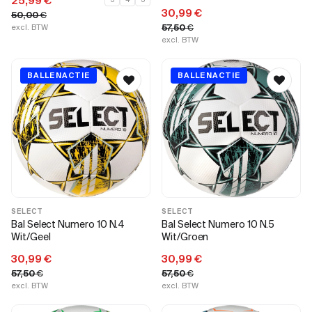
25,99
€
30,99
€
50,00
€
57,50
€
excl. BTW
excl. BTW
BALLENACTIE
BALLENACTIE
SELECT
SELECT
Bal Select Numero 10 N.4
Bal Select Numero 10 N.5
Wit/Geel
Wit/Groen
30,99
€
30,99
€
57,50
€
57,50
€
excl. BTW
excl. BTW