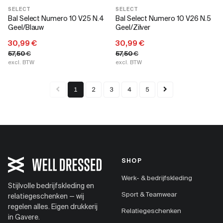
SELECT
SELECT
Bal Select Numero 10 V25 N.4
Bal Select Numero 10 V26 N.5
Geel/Blauw
Geel/Zilver
30,99
€
30,99
€
57,50
€
57,50
€
excl. BTW
excl. BTW
1
2
3
4
5
SHOP
Werk- & bedrijfskleding
Stijlvolle bedrijfskleding en
Sport & Teamwear
relatiegeschenken — wij
regelen alles. Eigen drukkerij
Relatiegeschenken
in Gavere.