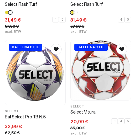
Select Flash Turf
Select Flash Turf
31,49
€
31,49
€
4
5
4
5
57,50
€
57,50
€
excl. BTW
excl. BTW
BALLENACTIE
BALLENACTIE
SELECT
Select Vitura
SELECT
Bal Select Pro TB N.5
20,99
€
3
4
5
32,99
€
35,00
€
62,50
€
excl. BTW