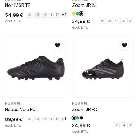
Noir IV SR TF
Zoom JR IN
54,99
€
+4
39
40
40.5
41
42
34,99
€
excl. BTW
30
33
34
36
39
excl. BTW
HUMMEL
HUMMEL
Nappa Nero FG II
Zoom JR FG
89,99
€
+8
39
40
40.5
41
42
34,99
€
excl. BTW
33
34
36
excl. BTW