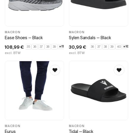
MACRON
MACRON
Ease Shoes — Black
Sylen Sandals — Black
108,99
€
30,99
€
+11
+10
35
36
37
38
39
36
37
38
39
40
excl. BTW
excl. BTW
MACRON
MACRON
Eurus
Tidal — Black