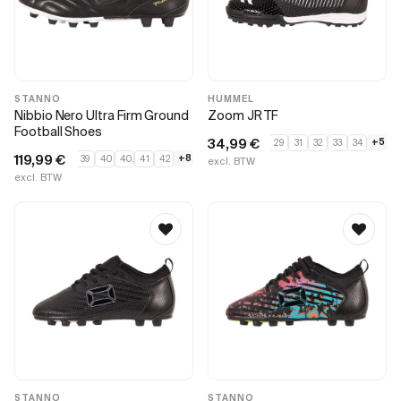
STANNO
HUMMEL
Nibbio Nero Ultra Firm Ground
Zoom JR TF
Football Shoes
34,99
€
+5
29
31
32
33
34
119,99
€
+8
39
40
40.5
41
42
excl. BTW
excl. BTW
STANNO
STANNO