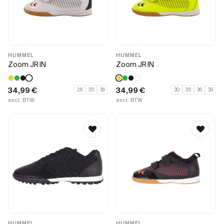
HUMMEL
HUMMEL
Zoom JR IN
Zoom JR IN
34,99
€
34,99
€
28
35
36
30
35
36
39
excl. BTW
excl. BTW
HUMMEL
HUMMEL