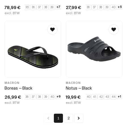
78,99
€
27,99
€
+7
+5
35
36
37
38
39
36
37
38
39
40
excl. BTW
excl. BTW
MACRON
MACRON
Boreas — Black
Notus — Black
26,99
€
19,99
€
+9
+1
36
37
38
39
40
40
41
42
43
44
excl. BTW
excl. BTW
1
2