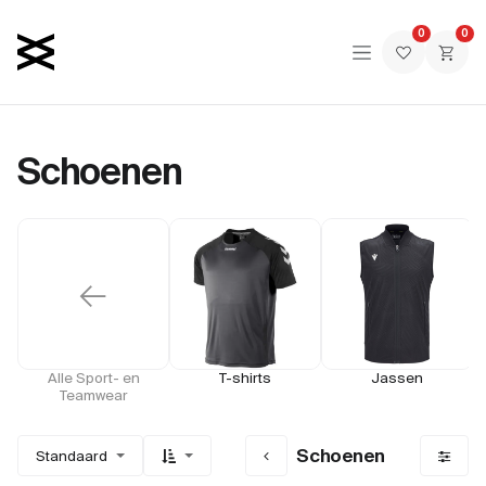
Overslaan naar inhoud
0
0
Schoenen
←
Alle Sport- en
T-shirts
Jassen
Teamwear
Schoenen
Standaard