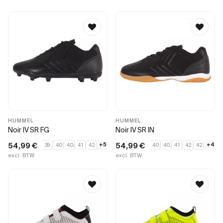
HUMMEL
HUMMEL
Noir IV SR FG
Noir IV SR IN
54,99
€
54,99
€
+5
+4
39
40
40.5
41
42
40
40.5
41
42
42.5
excl. BTW
excl. BTW