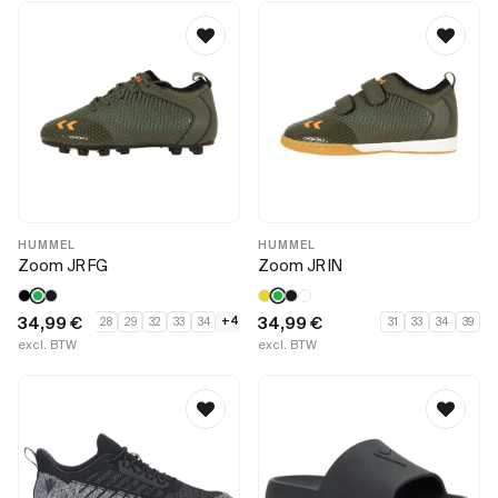
HUMMEL
HUMMEL
Zoom JR FG
Zoom JR IN
34,99
€
34,99
€
+4
28
29
32
33
34
31
33
34
39
excl. BTW
excl. BTW