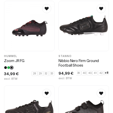
HUMMEL
STANNO
Zoom JR FG
Nibbio Nero Firm Ground
Football Shoes
94,99
€
+8
34,99
€
39
40
40.5
41
42
28
29
32
33
excl. BTW
excl. BTW