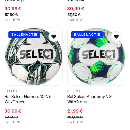
30,99
€
30,99
€
57,50
€
57,50
€
excl. BTW
excl. BTW
BALLENACTIE
BALLENACTIE
SELECT
SELECT
Bal Select Numero 10 N.5
Bal Select Academy N.3
Wit/Groen
Wit/Groen
30,99
€
21,99
€
57,50
€
40,00
€
excl. BTW
excl. BTW