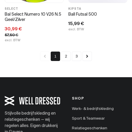
SELECT
KIPSTA
Bal Select Numero 10 V26 N.5
Ball Futsal 500
Geel/Zilver
15,99
€
30,99
€
excl. BTW
57,50
€
excl. BTW
1
2
3
SHOP
Werk- & bedrijfskleding
Stijlvolle bedrijfskleding en
Sport & Teamwear
relatiegeschenken — wij
regelen alles. Eigen drukkerij
Relatiegeschenken
in Gavere.