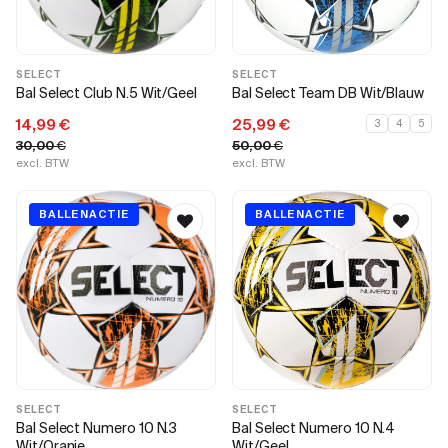
SELECT
SELECT
Bal Select Club N.5 Wit/Geel
Bal Select Team DB Wit/Blauw
14,99
€
25,99
€
3
4
5
30,00
€
50,00
€
excl. BTW
excl. BTW
BALLENACTIE
BALLENACTIE
SELECT
SELECT
Bal Select Numero 10 N.3
Bal Select Numero 10 N.4
Wit/Oranje
Wit/Geel