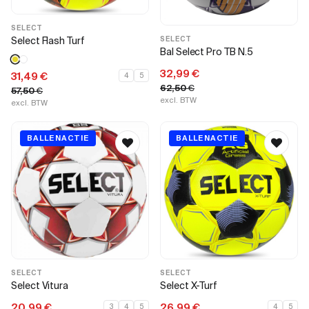
SELECT
Select Flash Turf
SELECT
Bal Select Pro TB N.5
32,99
€
31,49
€
4
5
62,50
€
57,50
€
excl. BTW
excl. BTW
BALLENACTIE
BALLENACTIE
SELECT
SELECT
Select Vitura
Select X-Turf
20,99
€
26,99
€
3
4
5
4
5