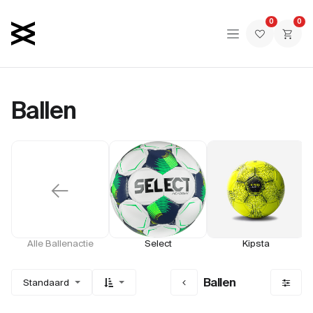
Overslaan naar inhoud
0
0
Ballen
←
Alle Ballenactie
Select
Kipsta
Ballen
Standaard