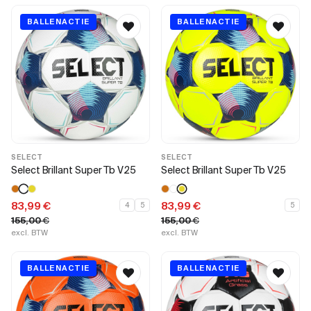
BALLENACTIE
BALLENACTIE
SELECT
SELECT
Select Brillant Super Tb V25
Select Brillant Super Tb V25
83,99
€
83,99
€
4
5
5
155,00
€
155,00
€
excl. BTW
excl. BTW
BALLENACTIE
BALLENACTIE