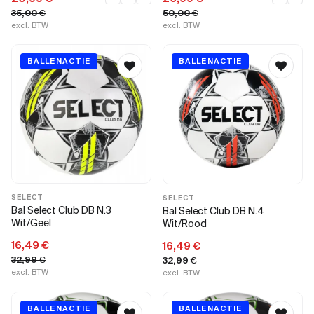
35,00
€
50,00
€
excl. BTW
excl. BTW
BALLENACTIE
BALLENACTIE
SELECT
SELECT
Bal Select Club DB N.3
Bal Select Club DB N.4
Wit/Geel
Wit/Rood
16,49
€
16,49
€
32,99
€
32,99
€
excl. BTW
excl. BTW
BALLENACTIE
BALLENACTIE