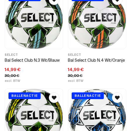
SELECT
SELECT
Bal Select Club N.3 Wit/Blauw
Bal Select Club N.4 Wit/Oranje
14,99
€
14,99
€
30,00
€
30,00
€
excl. BTW
excl. BTW
BALLENACTIE
BALLENACTIE