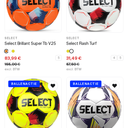
SELECT
SELECT
Select Brillant Super Tb V25
Select Flash Turf
83,99
€
31,49
€
5
4
5
155,00
€
57,50
€
excl. BTW
excl. BTW
BALLENACTIE
BALLENACTIE