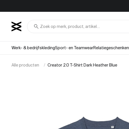
Overslaan naar inhoud
search
Werk- & bedrijfskleding
Sport- en Teamwear
Relatiegeschenken
Alle producten
Creator 2.0 T-Shirt Dark Heather Blue