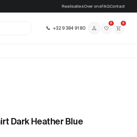
Realisaties
Over ons
FAQ
Contact
0
0
+32 9 384 91 80
irt Dark Heather Blue