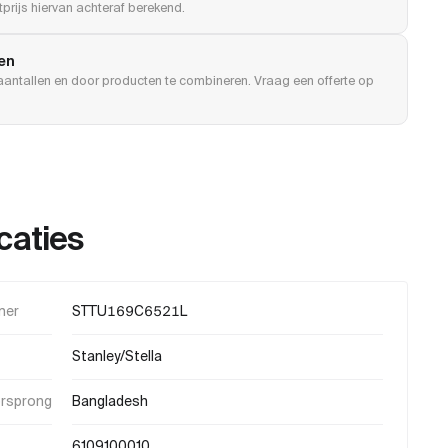
prijs hiervan achteraf berekend.
len
e aantallen en door producten te combineren. Vraag een offerte op
caties
mer
STTU169C6521L
Stanley/Stella
orsprong
Bangladesh
6109100010