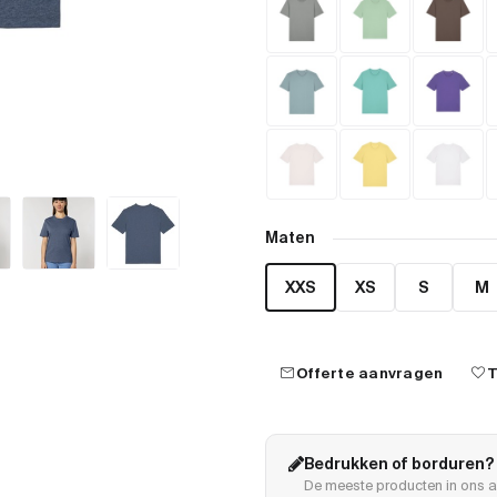
Maten
XXS
XS
S
M
mail
favorite
Offerte aanvragen
T
Bedrukken of borduren?
De meeste producten in ons a