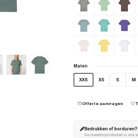
Maten
XXS
XS
S
M
mail
favorite
Offerte aanvragen
T
Bedrukken of borduren?
De meeste producten in ons a