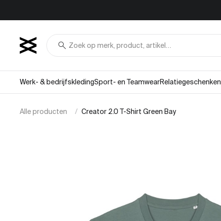
Overslaan naar inhoud
search
Werk- & bedrijfskleding
Sport- en Teamwear
Relatiegeschenken
Alle producten
Creator 2.0 T-Shirt Green Bay