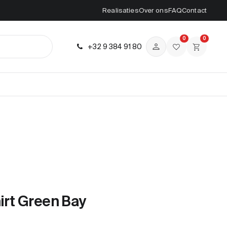
Realisaties
Over ons
FAQ
Contact
0
0
+32 9 384 91 80
irt Green Bay