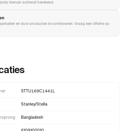
prijs hiervan achteraf berekend.
len
e aantallen en door producten te combineren. Vraag een offerte op
caties
mer
STTU169C1441L
Stanley/Stella
orsprong
Bangladesh
6109100010