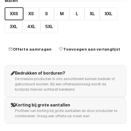
Maten
XXS
XS
S
M
L
XL
XXL
3XL
4XL
5XL
mail
favorite
Offerte aanvragen
Toevoegen aan verlanglijst
Bedrukken of borduren?
De meeste producten in ons assortiment kunnen bedrukt of
geborduurd worden. Bij een offerteaanvraag wordt de
kostprijs hiervan achteraf berekend.
Korting bij grote aantallen
Profiteer van korting bij grote aantallen en door producten te
combineren. Vraag een offerte op maat aan.