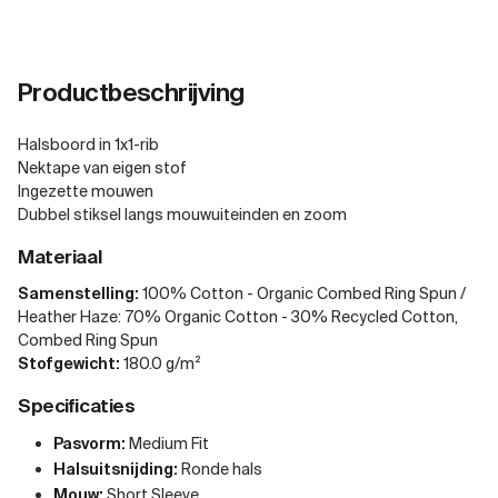
Productbeschrijving
Halsboord in 1x1-rib
Nektape van eigen stof
Ingezette mouwen
Dubbel stiksel langs mouwuiteinden en zoom
Materiaal
Samenstelling:
100% Cotton - Organic Combed Ring Spun /
Heather Haze: 70% Organic Cotton - 30% Recycled Cotton,
Combed Ring Spun
Stofgewicht:
180.0 g/m²
Specificaties
Pasvorm:
Medium Fit
Halsuitsnijding:
Ronde hals
Mouw:
Short Sleeve