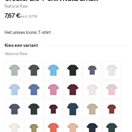
Natural Raw
7,67
€
excl. BTW
Kies een variant
Natural Raw