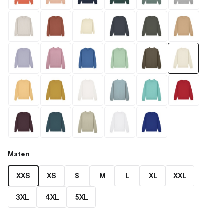
Maten
XXS
XS
S
M
L
XL
XXL
3XL
4XL
5XL