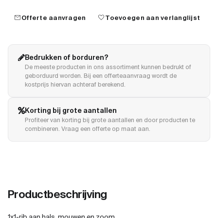
mail
favorite
Offerte aanvragen
Toevoegen aan verlanglijst
Bedrukken of borduren?
De meeste producten in ons assortiment kunnen bedrukt of
geborduurd worden. Bij een offerteaanvraag wordt de
kostprijs hiervan achteraf berekend.
Korting bij grote aantallen
Profiteer van korting bij grote aantallen en door producten te
combineren. Vraag een offerte op maat aan.
Productbeschrijving
1x1-rib aan hals, mouwen en zoom