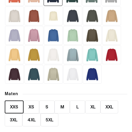
Maten
XXS
XS
S
M
L
XL
XXL
3XL
4XL
5XL