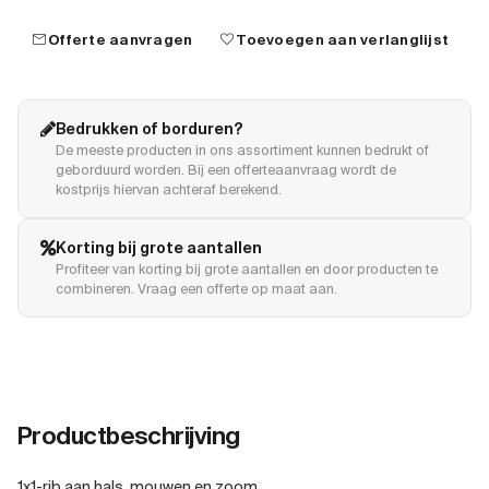
mail
favorite
Offerte aanvragen
Toevoegen aan verlanglijst
Bedrukken of borduren?
De meeste producten in ons assortiment kunnen bedrukt of
geborduurd worden. Bij een offerteaanvraag wordt de
kostprijs hiervan achteraf berekend.
Korting bij grote aantallen
Profiteer van korting bij grote aantallen en door producten te
combineren. Vraag een offerte op maat aan.
Productbeschrijving
1x1-rib aan hals, mouwen en zoom