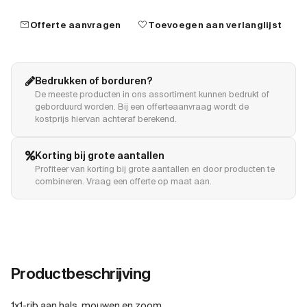
mail
favorite
Offerte aanvragen
Toevoegen aan verlanglijst
Bedrukken of borduren?
De meeste producten in ons assortiment kunnen bedrukt of
geborduurd worden. Bij een offerteaanvraag wordt de
kostprijs hiervan achteraf berekend.
Korting bij grote aantallen
Profiteer van korting bij grote aantallen en door producten te
combineren. Vraag een offerte op maat aan.
Productbeschrijving
1x1-rib aan hals, mouwen en zoom