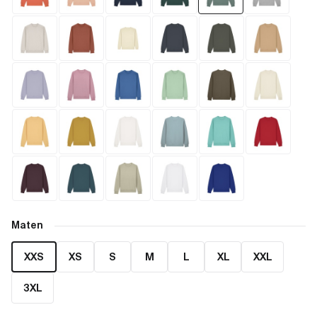
Maten
XXS
XS
S
M
L
XL
XXL
3XL