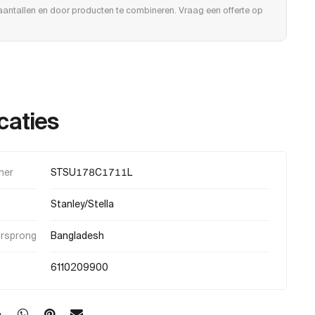
e aantallen en door producten te combineren. Vraag een offerte op
caties
mer
STSU178C1711L
Stanley/Stella
orsprong
Bangladesh
6110209900