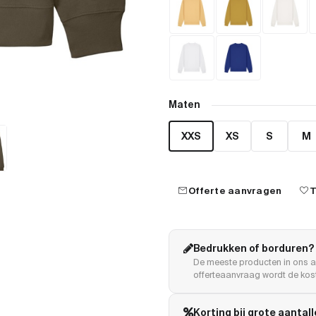
Maten
XXS
XS
S
M
mail
favorite
Offerte aanvragen
T
Bedrukken of borduren?
De meeste producten in ons a
offerteaanvraag wordt de kost
Korting bij grote aantal