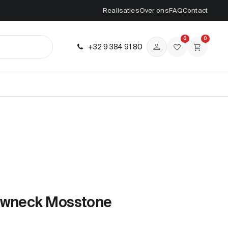
Realisaties
Over ons
FAQ
Contact
0
0
+32 9 384 91 80
ewneck Mosstone