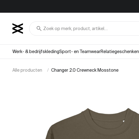
Overslaan naar inhoud
search
Werk- & bedrijfskleding
Sport- en Teamwear
Relatiegeschenken
Alle producten
Changer 2.0 Crewneck Mosstone