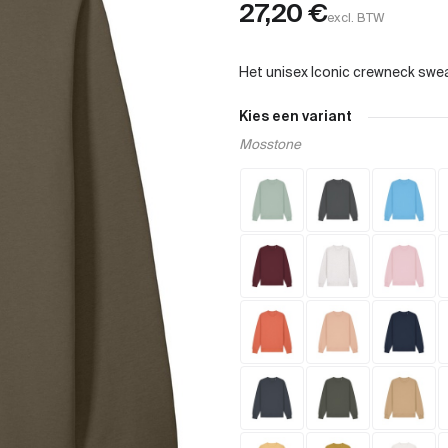
27,20
€
excl. BTW
Kies een variant
Mosstone