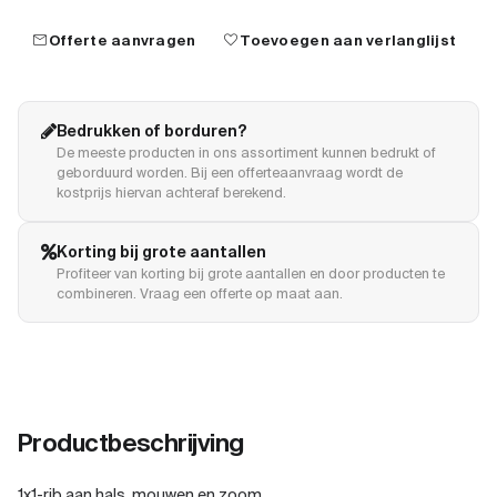
mail
favorite
Offerte aanvragen
Toevoegen aan verlanglijst
Bedrukken of borduren?
De meeste producten in ons assortiment kunnen bedrukt of
geborduurd worden. Bij een offerteaanvraag wordt de
kostprijs hiervan achteraf berekend.
Korting bij grote aantallen
Profiteer van korting bij grote aantallen en door producten te
combineren. Vraag een offerte op maat aan.
Productbeschrijving
1x1-rib aan hals, mouwen en zoom