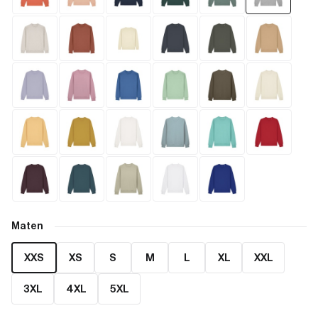
Maten
XXS
XS
S
M
L
XL
XXL
3XL
4XL
5XL