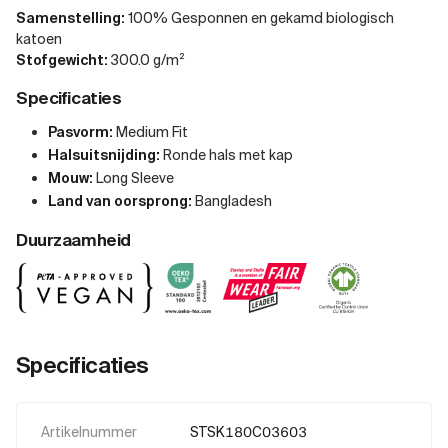
Samenstelling:
100% Gesponnen en gekamd biologisch
katoen
Stofgewicht:
300.0 g/m²
Specificaties
Pasvorm:
Medium Fit
Halsuitsnijding:
Ronde hals met kap
Mouw:
Long Sleeve
Land van oorsprong:
Bangladesh
Duurzaamheid
Specificaties
Artikelnummer
STSK180C03603