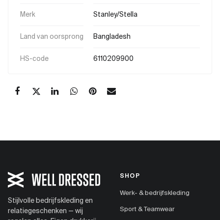
Merk
Stanley/Stella
Land van oorsprong
Bangladesh
HS-code
6110209900
SHOP
Werk- & bedrijfskleding
Stijlvolle bedrijfskleding en
Sport & Teamwear
relatiegeschenken — wij