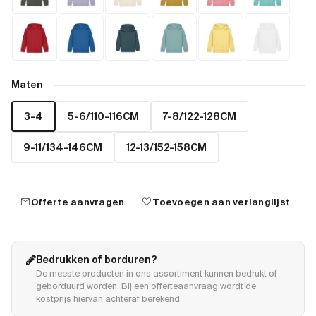
Maten
3-4
5-6/110-116CM
7-8/122-128CM
9-11/134-146CM
12-13/152-158CM
mail
favorite
Offerte aanvragen
Toevoegen aan verlanglijst
Bedrukken of borduren?
De meeste producten in ons assortiment kunnen bedrukt of
geborduurd worden. Bij een offerteaanvraag wordt de
kostprijs hiervan achteraf berekend.