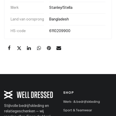
Merk
Stanley/Stella
Land van oorsprong
Bangladesh
HS-code
6110209900
SHOP
Werk- & bedrijfskleding
Stijlvolle bedrijfskleding en
Sport & Teamwear
relatiegeschenken — wij