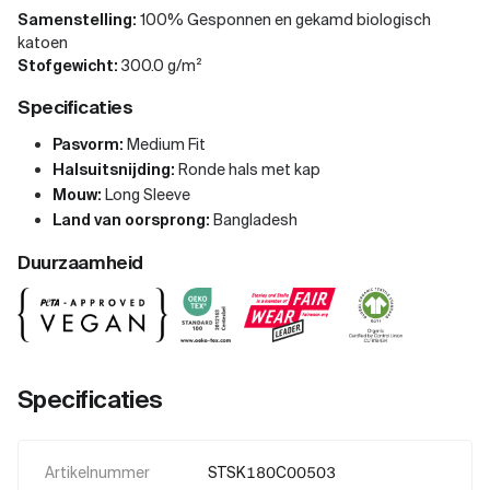
Samenstelling:
100% Gesponnen en gekamd biologisch
katoen
Stofgewicht:
300.0 g/m²
Specificaties
Pasvorm:
Medium Fit
Halsuitsnijding:
Ronde hals met kap
Mouw:
Long Sleeve
Land van oorsprong:
Bangladesh
Duurzaamheid
Specificaties
Artikelnummer
STSK180C00503