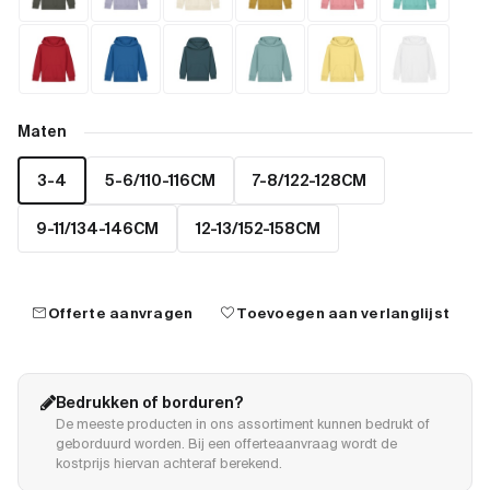
Maten
3-4
5-6/110-116CM
7-8/122-128CM
9-11/134-146CM
12-13/152-158CM
mail
favorite
Offerte aanvragen
Toevoegen aan verlanglijst
Bedrukken of borduren?
De meeste producten in ons assortiment kunnen bedrukt of
geborduurd worden. Bij een offerteaanvraag wordt de
kostprijs hiervan achteraf berekend.