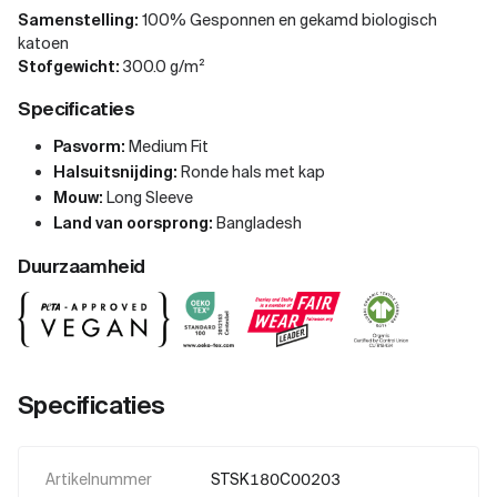
Samenstelling:
100% Gesponnen en gekamd biologisch
katoen
Stofgewicht:
300.0 g/m²
Specificaties
Pasvorm:
Medium Fit
Halsuitsnijding:
Ronde hals met kap
Mouw:
Long Sleeve
Land van oorsprong:
Bangladesh
Duurzaamheid
Specificaties
Artikelnummer
STSK180C00203