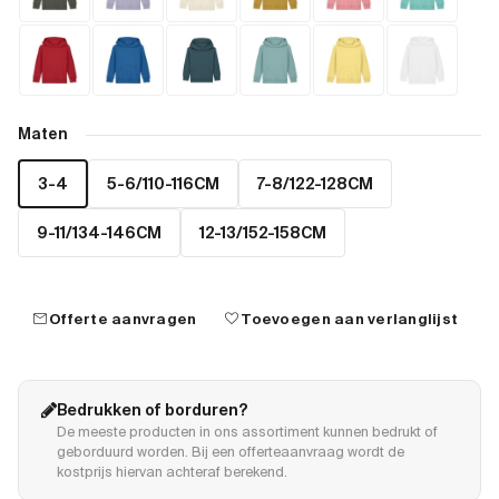
Maten
3-4
5-6/110-116CM
7-8/122-128CM
9-11/134-146CM
12-13/152-158CM
mail
favorite
Offerte aanvragen
Toevoegen aan verlanglijst
Bedrukken of borduren?
De meeste producten in ons assortiment kunnen bedrukt of
geborduurd worden. Bij een offerteaanvraag wordt de
kostprijs hiervan achteraf berekend.