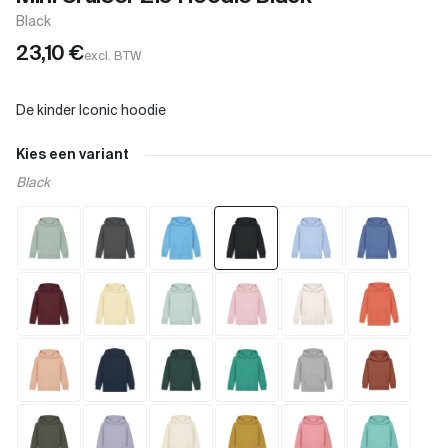
Black
23,10
€
excl. BTW
Kies een variant
Black