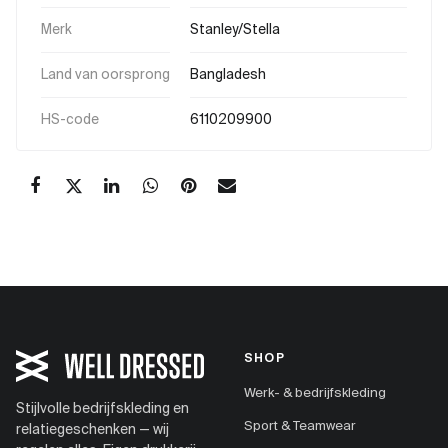
Merk
Stanley/Stella
Land van oorsprong
Bangladesh
HS-code
6110209900
SHOP
Werk- & bedrijfskleding
Stijlvolle bedrijfskleding en
Sport & Teamwear
relatiegeschenken — wij