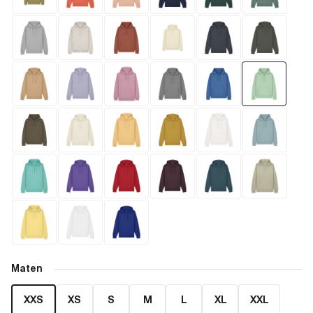
Maten
XXS
XS
S
M
L
XL
XXL