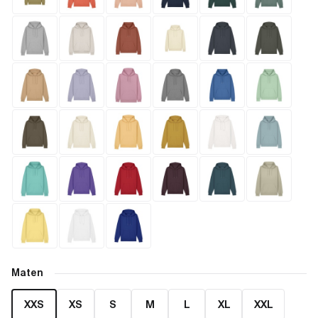
Maten
XXS
XS
S
M
L
XL
XXL