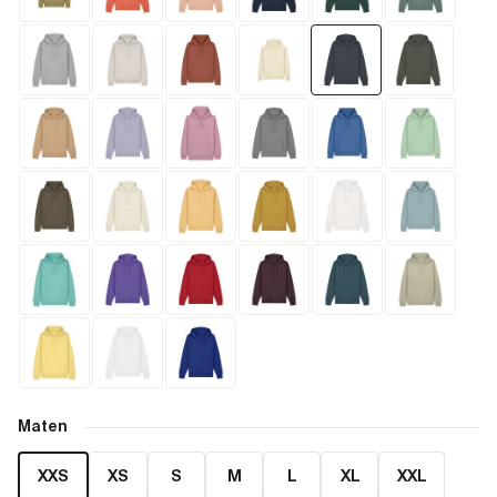
Maten
XXS
XS
S
M
L
XL
XXL