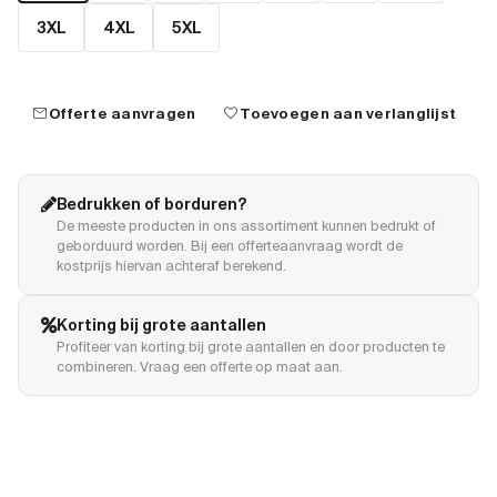
3XL
4XL
5XL
mail
favorite
Offerte aanvragen
Toevoegen aan verlanglijst
Bedrukken of borduren?
De meeste producten in ons assortiment kunnen bedrukt of
geborduurd worden. Bij een offerteaanvraag wordt de
kostprijs hiervan achteraf berekend.
Korting bij grote aantallen
Profiteer van korting bij grote aantallen en door producten te
combineren. Vraag een offerte op maat aan.