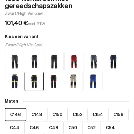
gereedschapszakken
Zwart/High Vis Geel
101,40
€
excl. BTW
Kies een variant
Zwart/High Vis Geel
Maten
C146
C148
C150
C152
C154
C156
C44
C46
C48
C50
C52
C54