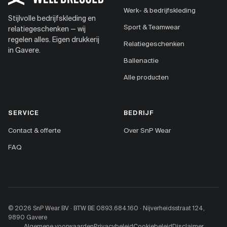
Werk- & bedrijfskleding
Stijlvolle bedrijfskleding en
Sport & Teamwear
relatiegeschenken — wij
regelen alles. Eigen drukkerij
Relatiegeschenken
in Gavere.
Ballenactie
Alle producten
SERVICE
BEDRIJF
Contact & offerte
Over SnP Wear
FAQ
© 2026 SnP Wear BV · BTW BE 0893.684.160 · Nijverheidsstraat 124,
9890 Gavere
Algemene voorwaarden
Privacybeleid
Cookiebeleid
Disclaimer