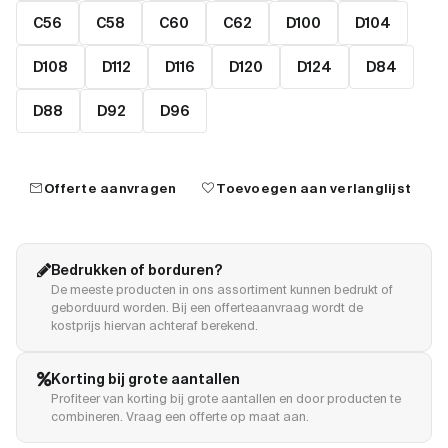
C56
C58
C60
C62
D100
D104
D108
D112
D116
D120
D124
D84
D88
D92
D96
mail
favorite
Offerte aanvragen
Toevoegen aan verlanglijst
Bedrukken of borduren?
De meeste producten in ons assortiment kunnen bedrukt of
geborduurd worden. Bij een offerteaanvraag wordt de
kostprijs hiervan achteraf berekend.
Korting bij grote aantallen
Profiteer van korting bij grote aantallen en door producten te
combineren. Vraag een offerte op maat aan.