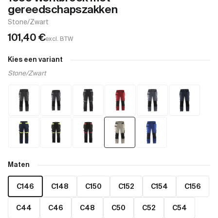
gereedschapszakken
Stone/Zwart
101,40
€
excl. BTW
Kies een variant
Stone/Zwart
Maten
C146
C148
C150
C152
C154
C156
C44
C46
C48
C50
C52
C54