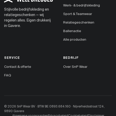
Werk- & bedrijfskleding
Stijlvolle bedrijfskleding en
Sport & Teamwear
relatiegeschenken — wij
regelen alles. Eigen drukkerij
Relatiegeschenken
in Gavere.
Ballenactie
Alle producten
SERVICE
BEDRIJF
Contact & offerte
Over SnP Wear
FAQ
© 2026 SnP Wear BV · BTW BE 0893.684.160 · Nijverheidsstraat 124,
9890 Gavere
Algemene voorwaarden
Privacybeleid
Cookiebeleid
Disclaimer