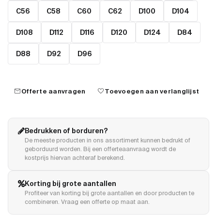
C56
C58
C60
C62
D100
D104
D108
D112
D116
D120
D124
D84
D88
D92
D96
mail
favorite
Offerte aanvragen
Toevoegen aan verlanglijst
Bedrukken of borduren?
De meeste producten in ons assortiment kunnen bedrukt of
geborduurd worden. Bij een offerteaanvraag wordt de
kostprijs hiervan achteraf berekend.
Korting bij grote aantallen
Profiteer van korting bij grote aantallen en door producten te
combineren. Vraag een offerte op maat aan.