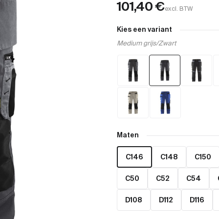
101,40
€
excl. BTW
Kies een variant
Medium grijs/Zwart
Maten
C146
C148
C150
C50
C52
C54
D108
D112
D116