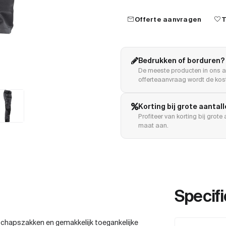
mail
favorite
Offerte aanvragen
T
Bedrukken of borduren?
De meeste producten in ons a
offerteaanvraag wordt de kost
Korting bij grote aantal
Profiteer van korting bij grot
maat aan.
Specifi
chapszakken en gemakkelijk toegankelijke