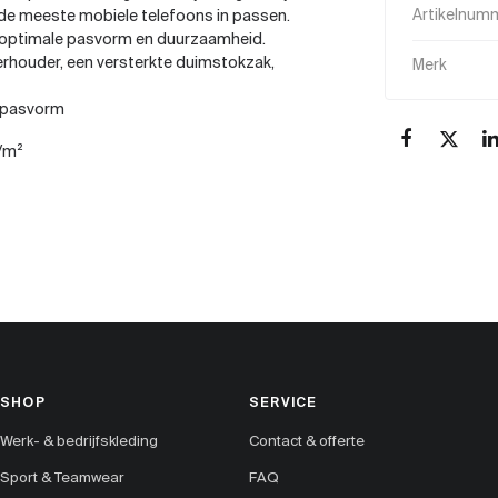
n de meeste mobiele telefoons in passen.
Artikelnum
 optimale pasvorm en duurzaamheid.
erhouder, een versterkte duimstokzak,
Merk
e pasvorm
/m²
SHOP
SERVICE
Werk- & bedrijfskleding
Contact & offerte
Sport & Teamwear
FAQ