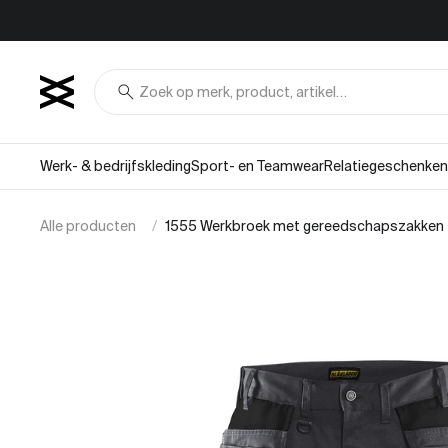
Overslaan naar inhoud
search
Werk- & bedrijfskleding
Sport- en Teamwear
Relatiegeschenken
Alle producten
1555 Werkbroek met gereedschapszakken