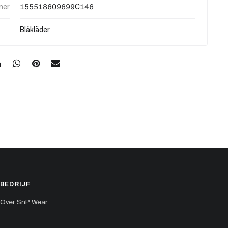
mer
155518609699C146
Blåkläder
BEDRIJF
Over SnP Wear