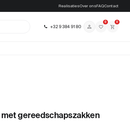
Realisaties
Over ons
FAQ
Contact
0
0
+32 9 384 91 80
 met gereedschapszakken