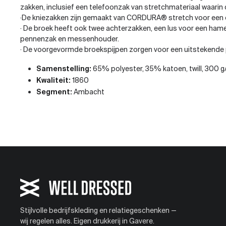
zakken, inclusief een telefoonzak van stretchmateriaal waari
·De kniezakken zijn gemaakt van CORDURA® stretch voor een
· De broek heeft ook twee achterzakken, een lus voor een ham
pennenzak en messenhouder.
· De voorgevormde broekspijpen zorgen voor een uitstekend
Samenstelling:
65% polyester, 35% katoen, twill, 300 g
Kwaliteit:
1860
Segment:
Ambacht
Stijlvolle bedrijfskleding en relatiegeschenken —
wij regelen alles. Eigen drukkerij in Gavere.