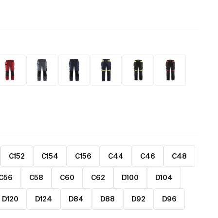
C152
C154
C156
C44
C46
C48
C56
C58
C60
C62
D100
D104
D120
D124
D84
D88
D92
D96