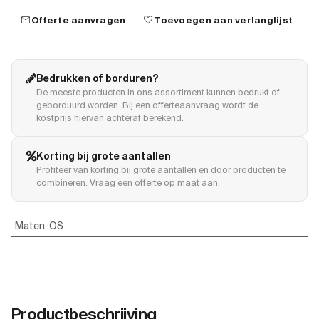
mail
favorite
Offerte aanvragen
Toevoegen aan verlanglijst
Bedrukken of borduren?
De meeste producten in ons assortiment kunnen bedrukt of
geborduurd worden. Bij een offerteaanvraag wordt de
kostprijs hiervan achteraf berekend.
Korting bij grote aantallen
Profiteer van korting bij grote aantallen en door producten te
combineren. Vraag een offerte op maat aan.
Maten
:
OS
Productbeschrijving