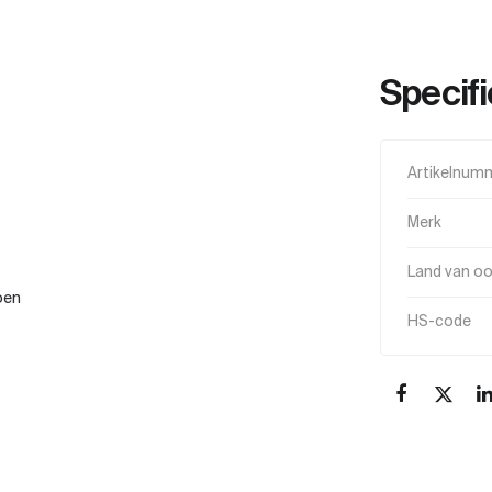
Specifi
Artikelnum
Merk
Land van o
oen
HS-code