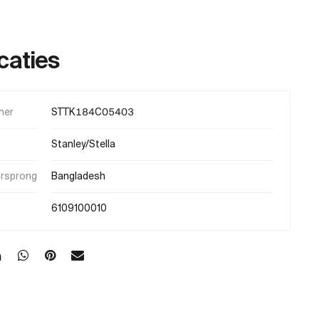
caties
mer
STTK184C05403
Stanley/Stella
orsprong
Bangladesh
6109100010