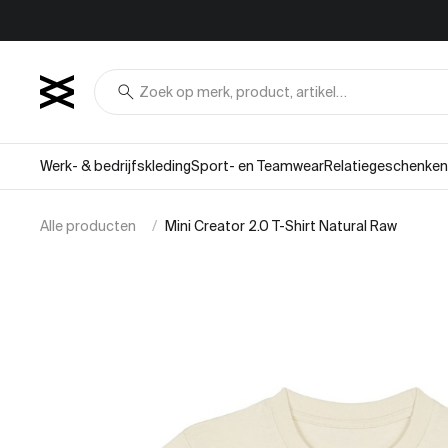
Overslaan naar inhoud
search
Werk- & bedrijfskleding
Sport- en Teamwear
Relatiegeschenken
Alle producten
Mini Creator 2.0 T-Shirt Natural Raw