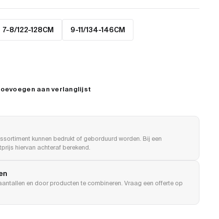
7-8/122-128CM
9-11/134-146CM
oevoegen aan verlanglijst
ssortiment kunnen bedrukt of geborduurd worden. Bij een
prijs hiervan achteraf berekend.
len
e aantallen en door producten te combineren. Vraag een offerte op