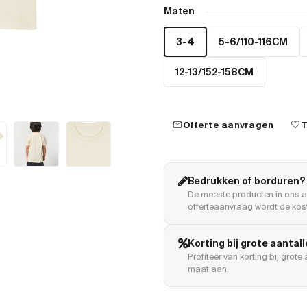
Maten
3-4
5-6/110-116CM
12-13/152-158CM
mail
favorite
Offerte aanvragen
T
Bedrukken of borduren?
De meeste producten in ons a
offerteaanvraag wordt de kost
Korting bij grote aantal
Profiteer van korting bij grot
maat aan.