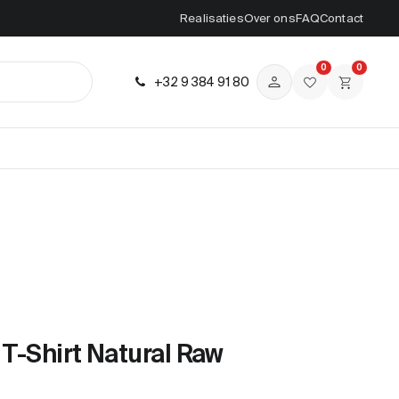
Realisaties
Over ons
FAQ
Contact
0
0
+32 9 384 91 80
 T-Shirt Natural Raw