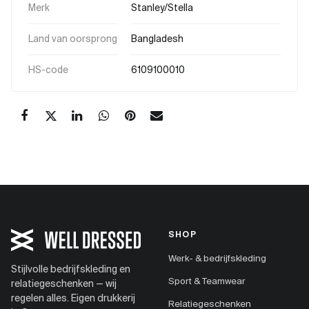
Merk
Stanley/Stella
Land van oorsprong
Bangladesh
HS-code
6109100010
SHOP
Werk- & bedrijfskleding
Stijlvolle bedrijfskleding en
Sport & Teamwear
relatiegeschenken — wij
regelen alles. Eigen drukkerij
Relatiegeschenken