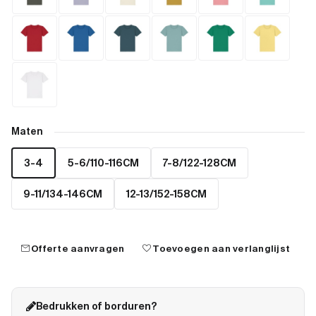
Maten
3-4
5-6/110-116CM
7-8/122-128CM
9-11/134-146CM
12-13/152-158CM
mail
favorite
Offerte aanvragen
Toevoegen aan verlanglijst
Bedrukken of borduren?