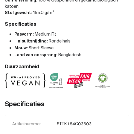
Samenstelling:
100% Gesponnen en gekamd biologisch
katoen
Stofgewicht:
155.0 g/m²
Specificaties
Pasvorm:
Medium Fit
Halsuitsnijding:
Ronde hals
Mouw:
Short Sleeve
Land van oorsprong:
Bangladesh
Duurzaamheid
Specificaties
Artikelnummer
STTK184C03603