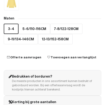
Maten
3-4
5-6/110-116CM
7-8/122-128CM
9-11/134-146CM
12-13/152-158CM
mail
favorite
Offerte aanvragen
Toevoegen aan verlanglijst
Bedrukken of borduren?
De meeste producten in ons assortiment kunnen bedrukt of
geborduurd worden. Bij een offerteaanvraag wordt de
kostprijs hiervan achteraf berekend.
Korting bij grote aantallen