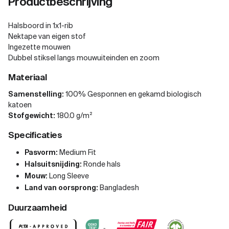
Productbeschrijving
Halsboord in 1x1-rib
Nektape van eigen stof
Ingezette mouwen
Dubbel stiksel langs mouwuiteinden en zoom
Materiaal
Samenstelling:
100% Gesponnen en gekamd biologisch
katoen
Stofgewicht:
180.0 g/m²
Specificaties
Pasvorm:
Medium Fit
Halsuitsnijding:
Ronde hals
Mouw:
Long Sleeve
Land van oorsprong:
Bangladesh
Duurzaamheid