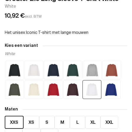
White
10,92
€
excl. BTW
Kies een variant
White
Maten
XXS
XS
S
M
L
XL
XXL