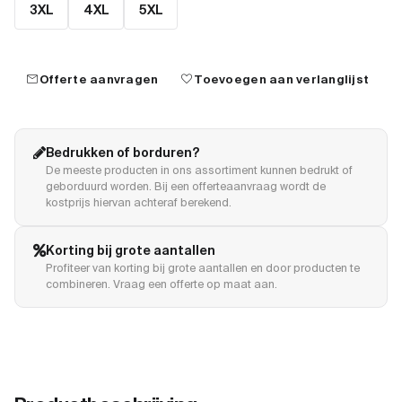
3XL
4XL
5XL
mail
favorite
Offerte aanvragen
Toevoegen aan verlanglijst
Bedrukken of borduren?
De meeste producten in ons assortiment kunnen bedrukt of
geborduurd worden. Bij een offerteaanvraag wordt de
kostprijs hiervan achteraf berekend.
Korting bij grote aantallen
Profiteer van korting bij grote aantallen en door producten te
combineren. Vraag een offerte op maat aan.