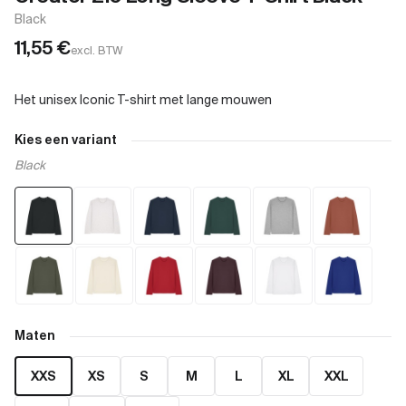
Black
11,55
€
excl. BTW
Kies een variant
Black
Maten
XXS
XS
S
M
L
XL
XXL