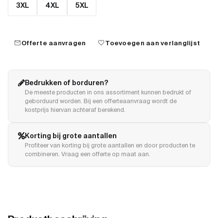
3XL
4XL
5XL
mail
favorite
Offerte aanvragen
Toevoegen aan verlanglijst
Bedrukken of borduren?
De meeste producten in ons assortiment kunnen bedrukt of
geborduurd worden. Bij een offerteaanvraag wordt de
kostprijs hiervan achteraf berekend.
Korting bij grote aantallen
Profiteer van korting bij grote aantallen en door producten te
combineren. Vraag een offerte op maat aan.