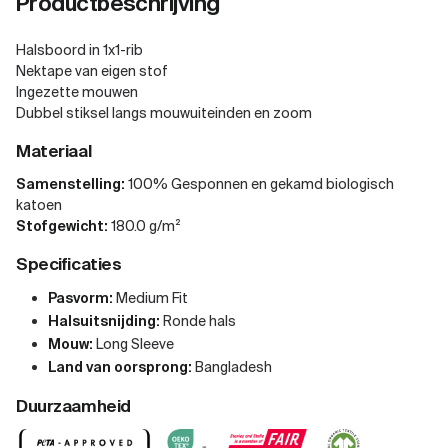
Productbeschrijving
Halsboord in 1x1-rib
Nektape van eigen stof
Ingezette mouwen
Dubbel stiksel langs mouwuiteinden en zoom
Materiaal
Samenstelling:
100% Gesponnen en gekamd biologisch
katoen
Stofgewicht:
180.0 g/m²
Specificaties
Pasvorm:
Medium Fit
Halsuitsnijding:
Ronde hals
Mouw:
Long Sleeve
Land van oorsprong:
Bangladesh
Duurzaamheid