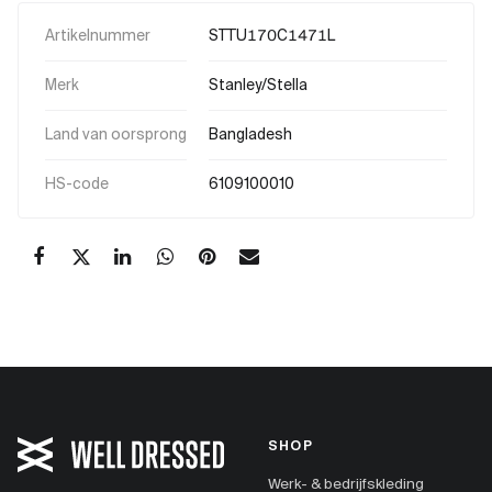
Artikelnummer
STTU170C1471L
Merk
Stanley/Stella
Land van oorsprong
Bangladesh
HS-code
6109100010
SHOP
Werk- & bedrijfskleding