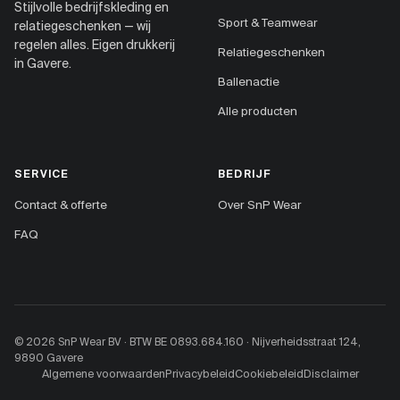
Stijlvolle bedrijfskleding en
Sport & Teamwear
relatiegeschenken — wij
regelen alles. Eigen drukkerij
Relatiegeschenken
in Gavere.
Ballenactie
Alle producten
SERVICE
BEDRIJF
Contact & offerte
Over SnP Wear
FAQ
© 2026 SnP Wear BV · BTW BE 0893.684.160 · Nijverheidsstraat 124,
9890 Gavere
Algemene voorwaarden
Privacybeleid
Cookiebeleid
Disclaimer