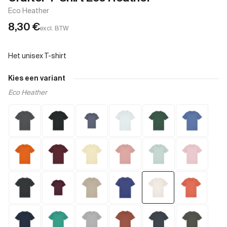
Eco Heather
8,30
€
excl. BTW
Kies een variant
Eco Heather