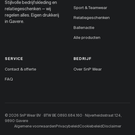
Stijlvolle bedrijfskleding en
Sport & Teamwear
relatiegeschenken — wij
regelen alles. Eigen drukkerij
Relatiegeschenken
in Gavere.
Ballenactie
Alle producten
SERVICE
BEDRIJF
Contact & offerte
Over SnP Wear
FAQ
© 2026 SnP Wear BV · BTW BE 0893.684.160 · Nijverheidsstraat 124,
9890 Gavere
Algemene voorwaarden
Privacybeleid
Cookiebeleid
Disclaimer