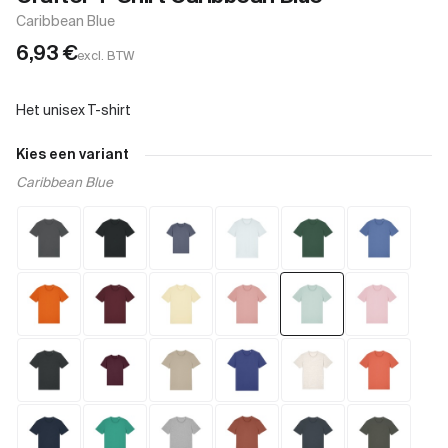
Caribbean Blue
6,93
€
excl. BTW
Kies een variant
Caribbean Blue