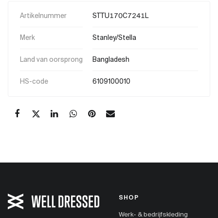
Artikelnummer
STTU170C7241L
Merk
Stanley/Stella
Land van oorsprong
Bangladesh
HS-code
6109100010
SHOP
Werk- & bedrijfskleding