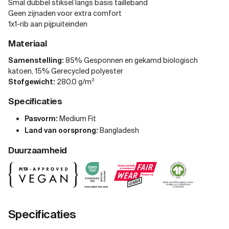
Smal dubbel stiksel langs basis tailleband
Geen zijnaden voor extra comfort
1x1-rib aan pijpuiteinden
Materiaal
Samenstelling:
85% Gesponnen en gekamd biologisch
katoen, 15% Gerecycled polyester
Stofgewicht:
280.0 g/m²
Specificaties
Pasvorm:
Medium Fit
Land van oorsprong:
Bangladesh
Duurzaamheid
Specificaties