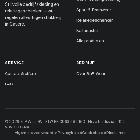
Stijlvolle bedrijfskleding en
Sport & Teamwear
relatiegeschenken — wij
regelen alles. Eigen drukkerij
Relatiegeschenken
in Gavere.
Ballenactie
Alle producten
SERVICE
BEDRIJF
Contact & offerte
Over SnP Wear
FAQ
© 2026 SnP Wear BV · BTW BE 0893.684.160 · Nijverheidsstraat 124,
9890 Gavere
Algemene voorwaarden
Privacybeleid
Cookiebeleid
Disclaimer