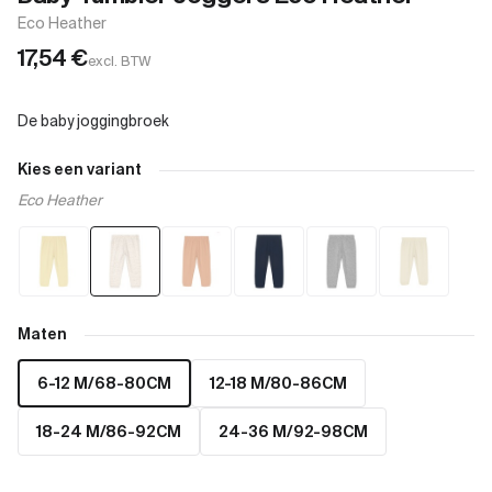
Eco Heather
17,54
€
excl. BTW
Kies een variant
Eco Heather
Maten
6-12 M/68-80CM
12-18 M/80-86CM
18-24 M/86-92CM
24-36 M/92-98CM