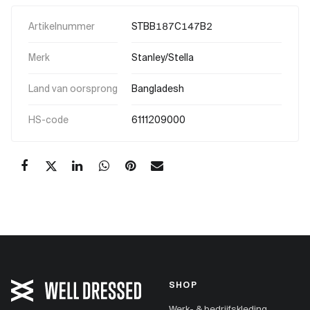
Artikelnummer
STBB187C147B2
Merk
Stanley/Stella
Land van oorsprong
Bangladesh
HS-code
6111209000
SHOP
Werk- & bedrijfskleding