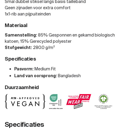
Smal dubbel stiksel langs basis tailleband
Geen zijnaden voor extra comfort
1x1-rib aan pijpuiteinden
Materiaal
Samenstelling:
85% Gesponnen en gekamd biologisch
katoen, 15% Gerecycled polyester
Stofgewicht:
280.0 g/m²
Specificaties
Pasvorm:
Medium Fit
Land van oorsprong:
Bangladesh
Duurzaamheid
Specificaties