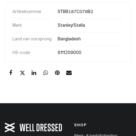
Artikelnummer
STBB187C078B2
Merk
Stanley/Stella
Land van oorsprong
Bangladesh
HS-code
6111209000
SHOP
Werk- & bedrijfskleding