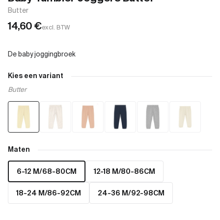
Butter
14,60
€
excl. BTW
Kies een variant
Butter
Maten
6-12 M/68-80CM
12-18 M/80-86CM
18-24 M/86-92CM
24-36 M/92-98CM