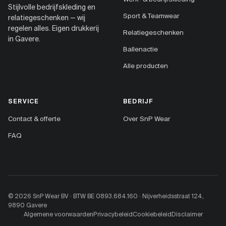
Stijlvolle bedrijfskleding en
Sport & Teamwear
relatiegeschenken — wij
regelen alles. Eigen drukkerij
Relatiegeschenken
in Gavere.
Ballenactie
Alle producten
SERVICE
BEDRIJF
Contact & offerte
Over SnP Wear
FAQ
© 2026 SnP Wear BV · BTW BE 0893.684.160 · Nijverheidsstraat 124,
9890 Gavere
Algemene voorwaarden
Privacybeleid
Cookiebeleid
Disclaimer