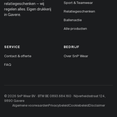
Sport & Teamwear
relatiegeschenken — wij
regelen alles. Eigen drukkerij
Relatiegeschenken
in Gavere.
Ballenactie
Alle producten
SERVICE
BEDRIJF
Contact & offerte
Over SnP Wear
FAQ
© 2026 SnP Wear BV · BTW BE 0893.684.160 · Nijverheidsstraat 124,
9890 Gavere
Algemene voorwaarden
Privacybeleid
Cookiebeleid
Disclaimer