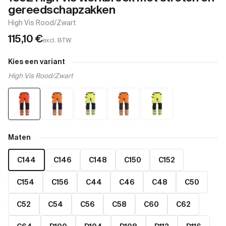
gereedschapzakken
High Vis Rood/Zwart
115,10
€
excl. BTW
Kies een variant
High Vis Rood/Zwart
Maten
C144
C146
C148
C150
C152
C154
C156
C44
C46
C48
C50
C52
C54
C56
C58
C60
C62