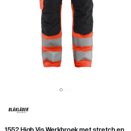
1552 High Vis Werkbroek met stretch en