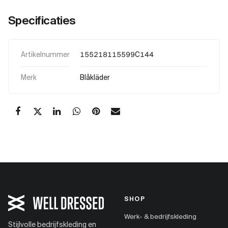
Specificaties
Artikelnummer
155218115599C144
Merk
Blåkläder
SHOP
Werk- & bedrijfskleding
Stijlvolle bedrijfskleding en