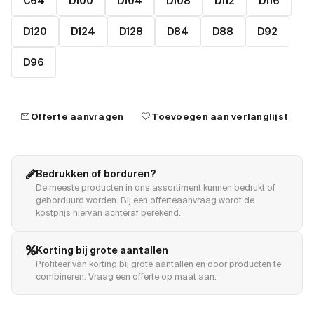
C64
D100
D104
D108
D112
D116
D120
D124
D128
D84
D88
D92
D96
mail
favorite
Offerte aanvragen
Toevoegen aan verlanglijst
Bedrukken of borduren?
De meeste producten in ons assortiment kunnen bedrukt of
geborduurd worden. Bij een offerteaanvraag wordt de
kostprijs hiervan achteraf berekend.
Korting bij grote aantallen
Profiteer van korting bij grote aantallen en door producten te
combineren. Vraag een offerte op maat aan.