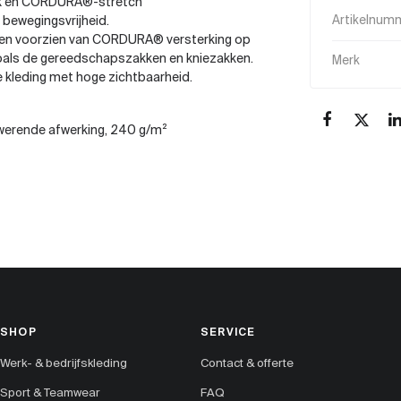
vlak en CORDURA®-stretch
bewegingsvrijheid.
Artikelnum
al en voorzien van CORDURA® versterking op
zoals de gereedschapszakken en kniezakken.
Merk
 kleding met hoge zichtbaarheid.
rwerende afwerking, 240 g/m²
SHOP
SERVICE
Werk- & bedrijfskleding
Contact & offerte
Sport & Teamwear
FAQ