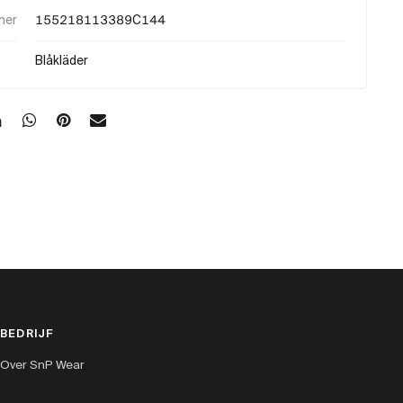
mer
155218113389C144
Blåkläder
BEDRIJF
Over SnP Wear