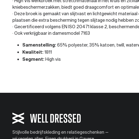
· High Vis werkbroek met stretchmateriaal in het kruis en zit
kniebeschermerzakken, biedt goed draagcomfort en optimale 
· Deze broek is gemaakt van slijtvast en lichtgewicht materia
plaatsen die extra bescherming tegen slijtage nodig hebben 
· Gecertificeerd volgens EN ISO 20471 klasse 2, beschermende
· Ook verkrijgbaar in damesmodel 7163
Samenstelling:
65% polyester, 35% katoen, twill, wate
Kwaliteit:
1811
Segment:
High vis
Stijlvolle bedrijfskleding en relatiegeschenken —
wij regelen alles. Eigen drukkerij in Gavere.