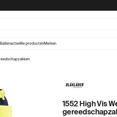
Ballenactie
Alle producten
Merken
gereedschapzakken
1552 High Vis W
gereedschapza