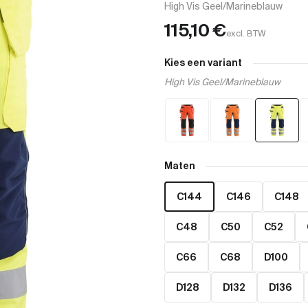
High Vis Geel/Marineblauw
115,10
€
excl. BTW
Kies een variant
High Vis Geel/Marineblauw
Maten
C144
C146
C148
C48
C50
C52
C66
C68
D100
D128
D132
D136