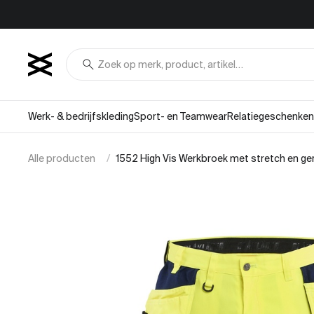
Overslaan naar inhoud
search
Werk- & bedrijfskleding
Sport- en Teamwear
Relatiegeschenken
Alle producten
1552 High Vis Werkbroek met stretch en 