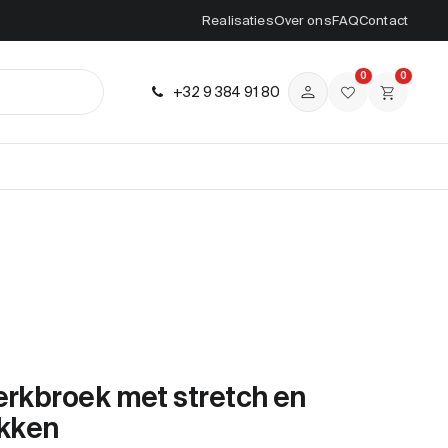
Realisaties
Over ons
FAQ
Contact
0
0
+32 9 384 91 80
erkbroek met stretch en
kken