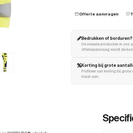
mail
favorite
Offerte aanvragen
T
Bedrukken of borduren?
De meeste producten in ons a
offerteaanvraag wordt de kost
Korting bij grote aantal
Profiteer van korting bij grot
maat aan.
Specifi