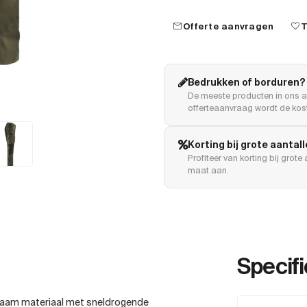
mail
favorite
Offerte aanvragen
T
Bedrukken of borduren?
De meeste producten in ons a
offerteaanvraag wordt de kost
Korting bij grote aantal
Profiteer van korting bij grot
maat aan.
Specifi
rzaam materiaal met sneldrogende