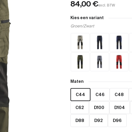
84,00
€
excl. BTW
Kies een variant
Groen/Zwart
Maten
C44
C46
C48
C62
D100
D104
D88
D92
D96