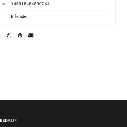
mer
145918454599C44
Blåkläder
BEDRIJF