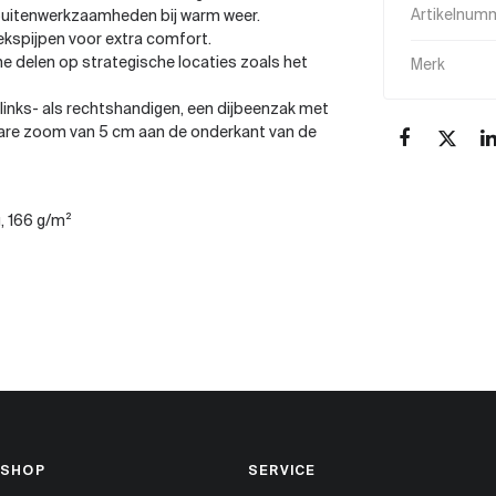
 buitenwerkzaamheden bij warm weer.
Artikelnum
kspijpen voor extra comfort.
he delen op strategische locaties zoals het
Merk
links- als rechtshandigen, een dijbeenzak met
bare zoom van 5 cm aan de onderkant van de
, 166 g/m²
SHOP
SERVICE