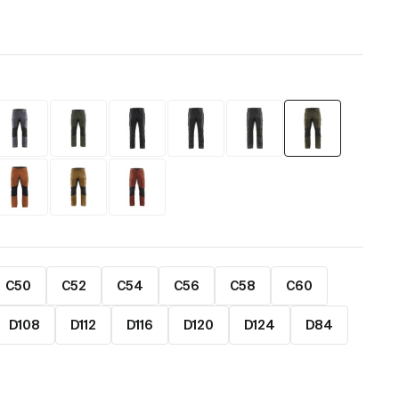
C50
C52
C54
C56
C58
C60
D108
D112
D116
D120
D124
D84