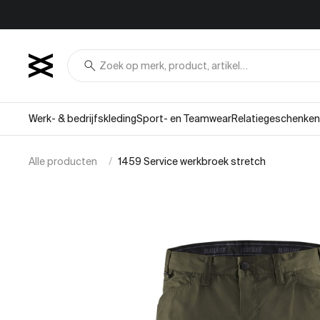
Overslaan naar inhoud
search
Werk- & bedrijfskleding
Sport- en Teamwear
Relatiegeschenken
Alle producten
1459 Service werkbroek stretch