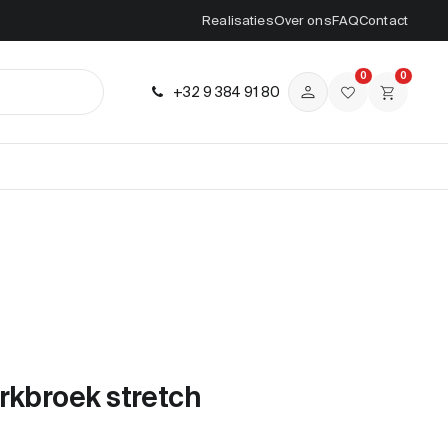
Realisaties
Over ons
FAQ
Contact
0
0
+32 9 384 91 80
rkbroek stretch