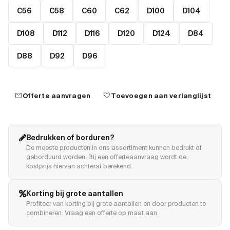
C56
C58
C60
C62
D100
D104
D108
D112
D116
D120
D124
D84
D88
D92
D96
mail
favorite
Offerte aanvragen
Toevoegen aan verlanglijst
Bedrukken of borduren?
De meeste producten in ons assortiment kunnen bedrukt of
geborduurd worden. Bij een offerteaanvraag wordt de
kostprijs hiervan achteraf berekend.
Korting bij grote aantallen
Profiteer van korting bij grote aantallen en door producten te
combineren. Vraag een offerte op maat aan.