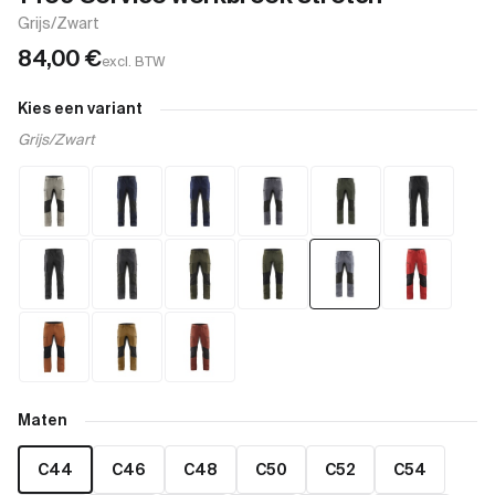
Grijs/Zwart
84,00
€
excl. BTW
Kies een variant
Grijs/Zwart
Maten
C44
C46
C48
C50
C52
C54