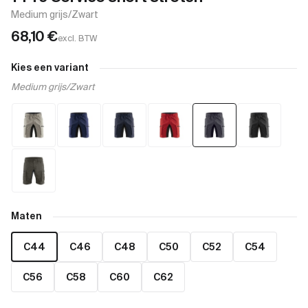
Medium grijs/Zwart
68,10
€
excl. BTW
Kies een variant
Medium grijs/Zwart
Maten
C44
C46
C48
C50
C52
C54
C56
C58
C60
C62