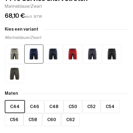
Marineblauw/Zwart
68,10
€
excl. BTW
Kies een variant
Marineblauw/Zwart
Maten
C44
C46
C48
C50
C52
C54
C56
C58
C60
C62