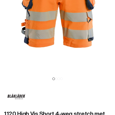
1120 High Vis Short 4-weg stretch met