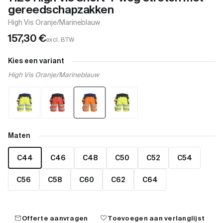
gereedschapzakken
High Vis Oranje/Marineblauw
157,30
€
excl. BTW
Kies een variant
High Vis Oranje/Marineblauw
Maten
C44
C46
C48
C50
C52
C54
C56
C58
C60
C62
C64
mail
favorite
Offerte aanvragen
Toevoegen aan verlanglijst