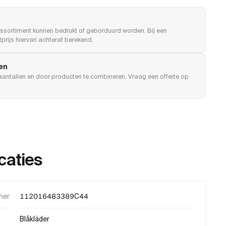
ssortiment kunnen bedrukt of geborduurd worden. Bij een
prijs hiervan achteraf berekend.
len
e aantallen en door producten te combineren. Vraag een offerte op
caties
mer
112016483389C44
Blåkläder