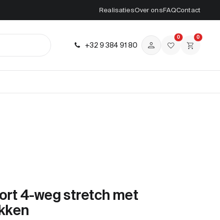
Realisaties
Over ons
FAQ
Contact
0
0
+32 9 384 91 80
hort 4-weg stretch met
kken