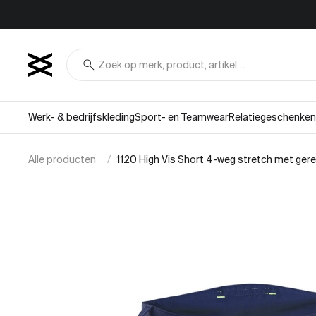
Overslaan naar inhoud
search
Werk- & bedrijfskleding
Sport- en Teamwear
Relatiegeschenken
Alle producten
1120 High Vis Short 4-weg stretch met ge