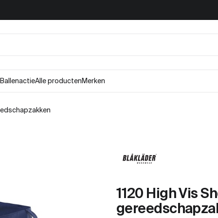
Ballenactie
Alle producten
Merken
reedschapzakken
1120 High Vis S
gereedschapza