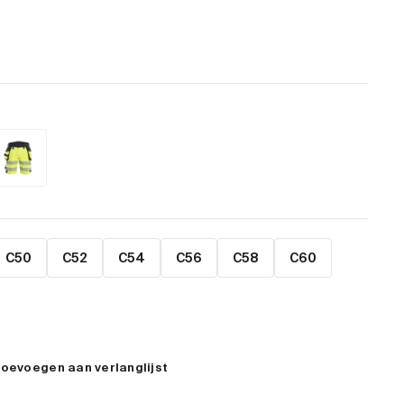
C50
C52
C54
C56
C58
C60
oevoegen aan verlanglijst