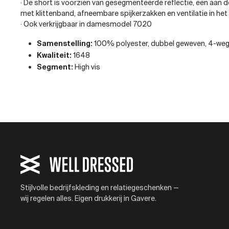
· De short is voorzien van gesegmenteerde reflectie, een aan d
met klittenband, afneembare spijkerzakken en ventilatie in het 
· Ook verkrijgbaar in damesmodel 7020
Samenstelling:
100% polyester, dubbel geweven, 4-weg
Kwaliteit:
1648
Segment:
High vis
Stijlvolle bedrijfskleding en relatiegeschenken —
wij regelen alles. Eigen drukkerij in Gavere.