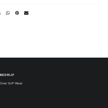
BEDRIJF
Over SnP Wear