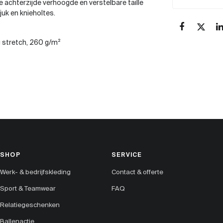
e achterzijde verhoogde en verstelbare taille
juk en knieholtes.
 stretch, 260 g/m²
SHOP
SERVICE
Werk- & bedrijfskleding
Contact & offerte
Sport & Teamwear
FAQ
Relatiegeschenken
Ballenactie