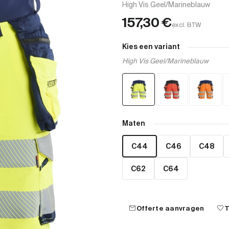
High Vis Geel/Marineblauw
157,30
€
excl. BTW
Kies een variant
High Vis Geel/Marineblauw
Maten
C44
C46
C48
C62
C64
mail
favorite
Offerte aanvragen
T