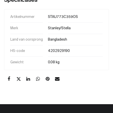
Artikelnummer
STAU773C359OS
Merk
Stanley/Stella
Land van oorsprong
Bangladesh
HS-code
4202929190
Gewicht
0.08 kg