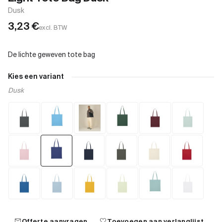
Dusk
3,23
€
excl. BTW
Kies een variant
Dusk
mail
favorite
Offerte aanvragen
Toevoegen aan verlanglijst