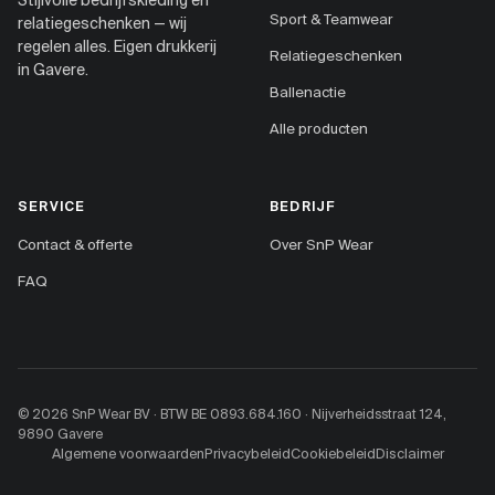
Sport & Teamwear
relatiegeschenken — wij
regelen alles. Eigen drukkerij
Relatiegeschenken
in Gavere.
Ballenactie
Alle producten
SERVICE
BEDRIJF
Contact & offerte
Over SnP Wear
FAQ
© 2026 SnP Wear BV · BTW BE 0893.684.160 · Nijverheidsstraat 124,
9890 Gavere
Algemene voorwaarden
Privacybeleid
Cookiebeleid
Disclaimer