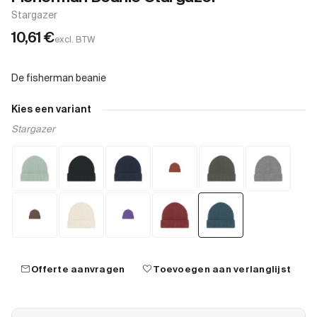
Stargazer
10,61
€
excl. BTW
Kies een variant
Stargazer
mail
favorite
Offerte aanvragen
Toevoegen aan verlanglijst