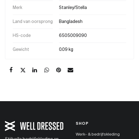
Merk
Stanley/Stella
Land van oorsprong
Bangladesh
HS-code
6505009090
Gewicht
0.09 kg
SHOP
Werk- & bedrijfskleding
Stijlvolle bedrijfskleding en