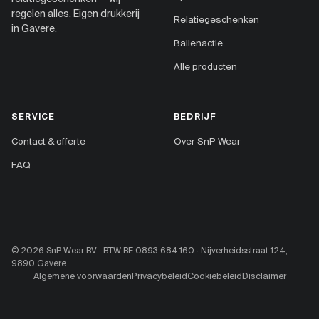
regelen alles. Eigen drukkerij
Relatiegeschenken
in Gavere.
Ballenactie
Alle producten
SERVICE
BEDRIJF
Contact & offerte
Over SnP Wear
FAQ
© 2026 SnP Wear BV · BTW BE 0893.684.160 · Nijverheidsstraat 124,
9890 Gavere
Algemene voorwaarden
Privacybeleid
Cookiebeleid
Disclaimer