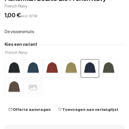
French Navy
1,00
€
excl. BTW
Kies een variant
French Navy
mail
favorite
Offerte aanvragen
Toevoegen aan verlanglijst