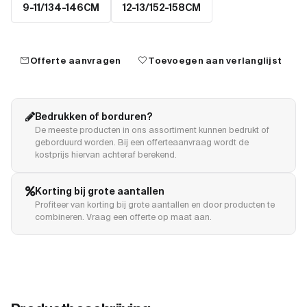
9-11/134-146CM
12-13/152-158CM
mail
favorite
Offerte aanvragen
Toevoegen aan verlanglijst
Bedrukken of borduren?
De meeste producten in ons assortiment kunnen bedrukt of
geborduurd worden. Bij een offerteaanvraag wordt de
kostprijs hiervan achteraf berekend.
Korting bij grote aantallen
Profiteer van korting bij grote aantallen en door producten te
combineren. Vraag een offerte op maat aan.