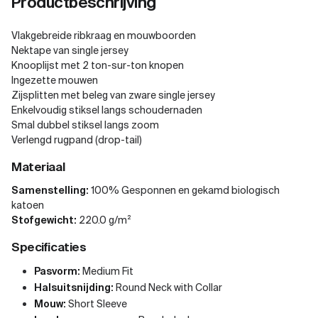
Productbeschrijving
Vlakgebreide ribkraag en mouwboorden
Nektape van single jersey
Knooplijst met 2 ton-sur-ton knopen
Ingezette mouwen
Zijsplitten met beleg van zware single jersey
Enkelvoudig stiksel langs schoudernaden
Smal dubbel stiksel langs zoom
Verlengd rugpand (drop-tail)
Materiaal
Samenstelling:
100% Gesponnen en gekamd biologisch
katoen
Stofgewicht:
220.0 g/m²
Specificaties
Pasvorm:
Medium Fit
Halsuitsnijding:
Round Neck with Collar
Mouw:
Short Sleeve