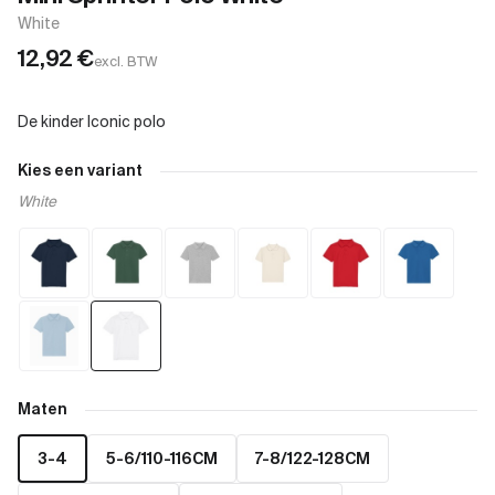
White
12,92
€
excl. BTW
Kies een variant
White
Maten
3-4
5-6/110-116CM
7-8/122-128CM