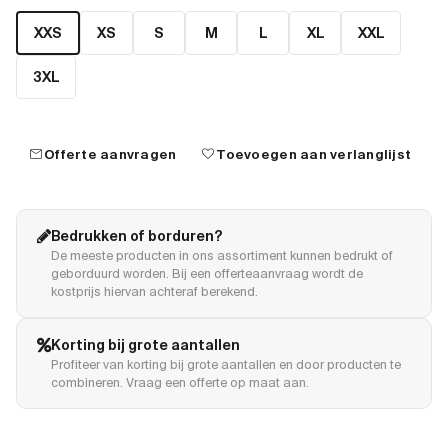
XXS
XS
S
M
L
XL
XXL
3XL
mail
favorite
Offerte aanvragen
Toevoegen aan verlanglijst
Bedrukken of borduren?
De meeste producten in ons assortiment kunnen bedrukt of
geborduurd worden. Bij een offerteaanvraag wordt de
kostprijs hiervan achteraf berekend.
Korting bij grote aantallen
Profiteer van korting bij grote aantallen en door producten te
combineren. Vraag een offerte op maat aan.