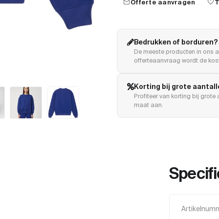
mail
favorite
Offerte aanvragen
T
Bedrukken of borduren?
De meeste producten in ons a
offerteaanvraag wordt de kost
Korting bij grote aantal
Profiteer van korting bij grot
maat aan.
Specifi
Artikelnum