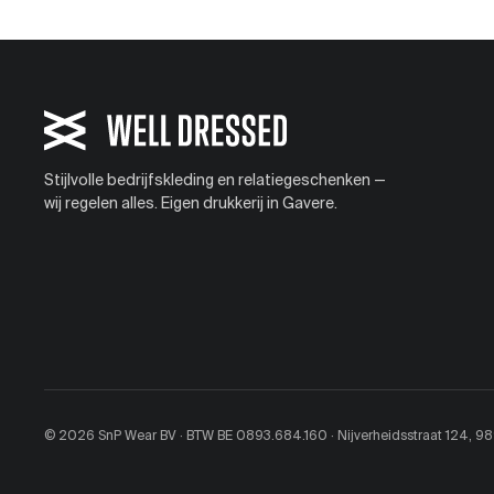
Stijlvolle bedrijfskleding en relatiegeschenken —
wij regelen alles. Eigen drukkerij in Gavere.
© 2026 SnP Wear BV · BTW BE 0893.684.160 · Nijverheidsstraat 124, 9