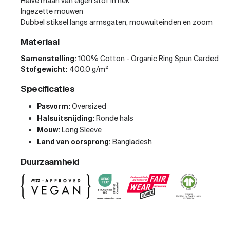
Halve maan van eigen stof in nek
Ingezette mouwen
Dubbel stiksel langs armsgaten, mouwuiteinden en zoom
Materiaal
Samenstelling:
100% Cotton - Organic Ring Spun Carded
Stofgewicht:
400.0 g/m²
Specificaties
Pasvorm:
Oversized
Halsuitsnijding:
Ronde hals
Mouw:
Long Sleeve
Land van oorsprong:
Bangladesh
Duurzaamheid