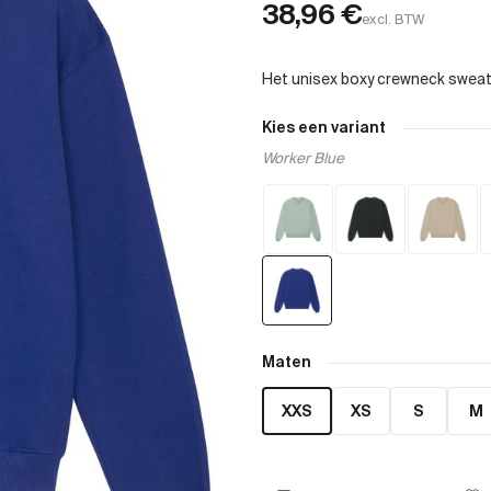
38,96
€
excl. BTW
Kies een variant
Worker Blue
Maten
XXS
XS
S
M