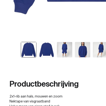
Productbeschrijving
2x1-rib aan hals, mouwen en zoom
Nektape van visgraatband