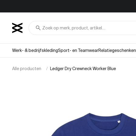
Overslaan naar inhoud
search
Werk- & bedrijfskleding
Sport- en Teamwear
Relatiegeschenken
Alle producten
Ledger Dry Crewneck Worker Blue