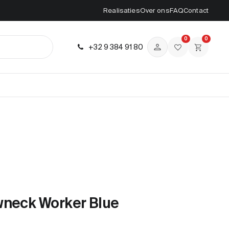
Realisaties
Over ons
FAQ
Contact
0
0
+32 9 384 91 80
wneck Worker Blue