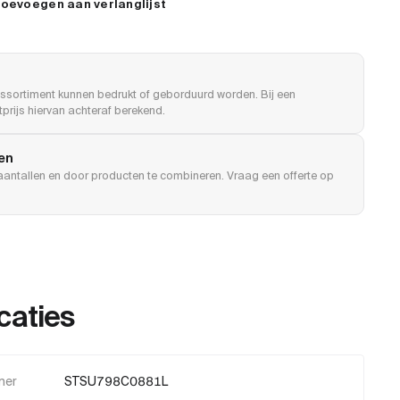
oevoegen aan verlanglijst
ssortiment kunnen bedrukt of geborduurd worden. Bij een
prijs hiervan achteraf berekend.
len
e aantallen en door producten te combineren. Vraag een offerte op
caties
mer
STSU798C0881L